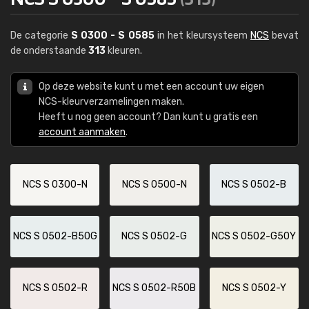
De categorie
S 0300 - S 0585
in het kleursysteem
NCS
bevat
de onderstaande
313
kleuren.
Op deze website kunt u met een account uw eigen
NCS-kleurverzamelingen maken.
Heeft u nog geen account? Dan kunt u gratis een
account aanmaken
.
NCS S 0300-N
NCS S 0500-N
NCS S 0502-B
NCS S 0502-B50G
NCS S 0502-G
NCS S 0502-G50Y
NCS S 0502-R
NCS S 0502-R50B
NCS S 0502-Y