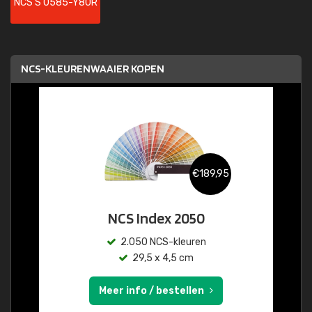
NCS S 0585-Y80R
NCS-KLEURENWAAIER KOPEN
€189,95
NCS Index 2050
2.050 NCS-kleuren
29,5 x 4,5 cm
Meer info / bestellen