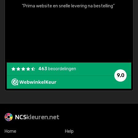
"
"Prima website en snelle levering na bestelling"
"Alles
463
beoordelingen
9,0
NCS
kleuren.net
Home
Help