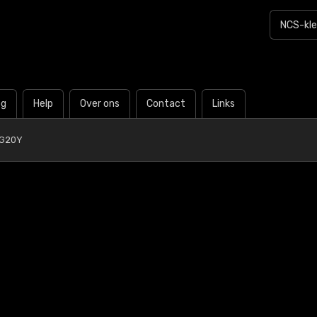
og
Help
Over ons
Contact
Links
-G20Y