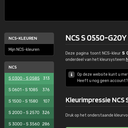
NCS S 0550-G20Y
NCS-KLEUREN
Mijn NCS-kleuren
Deze pagina toont NCS-kleur
S 
onderdeel van het kleursysteem
NCS
Op deze website kunt u me
S 0300 - S 0585
313
Heeft u nog geen account? 
S 0601 - S 1085
376
Kleurimpressie NCS
S 1500 - S 1580
107
S 2000 - S 2570
326
Druk op het onderstaande kleurvo
S 3000 - S 3560
286