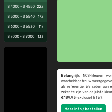
S 4000 - S 4550
222
S 5000 - S 5540
172
S 6000 - S 6530
117
S 7000 - S 9000
133
Belangrijk:
NCS-kleuren word
waarheids­­getrouw weer­gegeven
als referentie. We raden aan
zeker te zijn van de juiste kle
€189,95
(exclusief BTW).
Meer info / bestellen