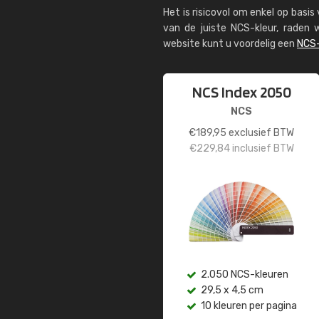
Het is risicovol om enkel op basi
van de juiste NCS-kleur, rade
website kunt u voordelig een
NCS-
NCS Index 2050
NCS
€
189,95
exclusief BTW
€
229,84
inclusief BTW
2.050 NCS-kleuren
29,5 x 4,5 cm
10 kleuren per pagina