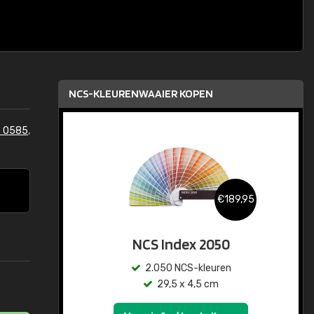
NCS-KLEURENWAAIER KOPEN
S 0585
,
€189,95
NCS Index 2050
2.050 NCS-kleuren
29,5 x 4,5 cm