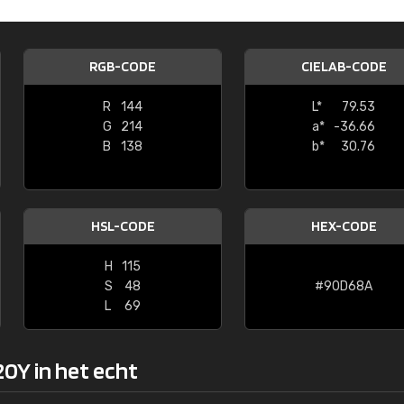
Kambier BV
"Super snelle service en zeer betaal
RGB-CODE
CIELAB-CODE
R
144
L*
79.53
G
214
a*
-36.66
B
138
b*
30.76
HSL-CODE
HEX-CODE
H
115
S
48
#90D68A
L
69
0Y in het echt