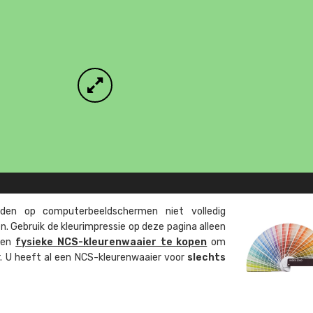
en op computer­beeld­schermen niet volledig
. Gebruik de kleur­impressie op deze pagina alleen
 een
fysieke NCS-kleuren­waaier te kopen
om
ur. U heeft al een NCS-kleuren­waaier voor
slechts