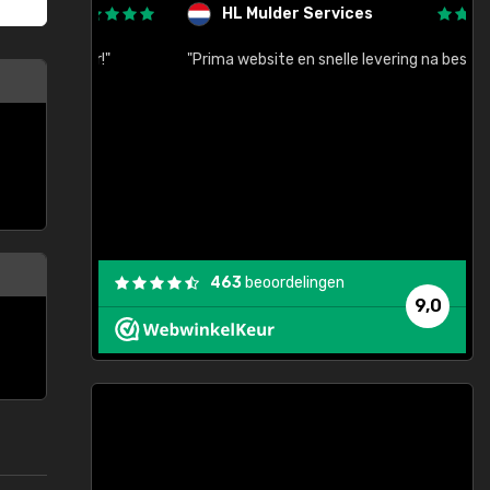
HL Mulder Services
baar!"
"Prima website en snelle levering na bestelling"
"
463
beoordelingen
9,0