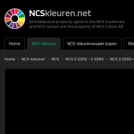
NCS
kleuren.net
All intellectual property rights to the NCS trademark
and NCS system are the property of NCS Colour AB
Home
NCS-kleuren
NCS-kleurenwaaier kopen
Bl
Home
NCS-kleuren
NCS
NCS S 0300 - S 0585
NCS S 0550