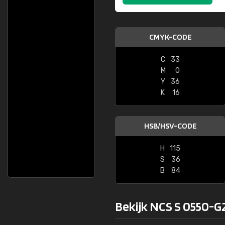
CMYK-CODE
C
33
M
0
Y
36
K
16
HSB/HSV-CODE
H
115
S
36
B
84
Bekijk NCS S 0550-G2