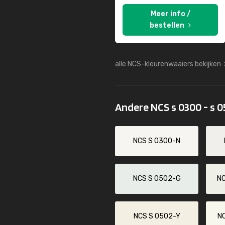
Meer info /
bestellen
alle NCS-kleurenwaaiers bekijken
Andere NCS s 0300 - s 
NCS S 0300-N
NCS S 0502-G
N
NCS S 0502-Y
N