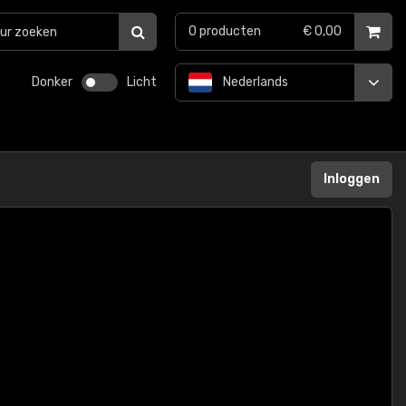
0
producten
€ 0,00
Donker
Licht
Nederlands
Inloggen