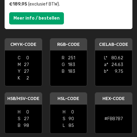
€189,95
(exclusief BTW).
Meer info / bestellen
CMYK-CODE
RGB-CODE
CIELAB-CODE
C
0
R
251
L*
80.62
M
27
G
183
a*
24.63
Y
27
B
183
b*
9.75
K
2
HSB/HSV-CODE
HSL-CODE
HEX-CODE
H
0
H
0
S
27
S
90
#FBB7B7
B
98
L
85