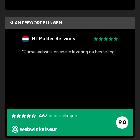
KLANTBEOORDELINGEN
HL Mulder Services
T
"
"Prima website en snelle levering na bestelling"
"Alles
463
beoordelingen
9,0