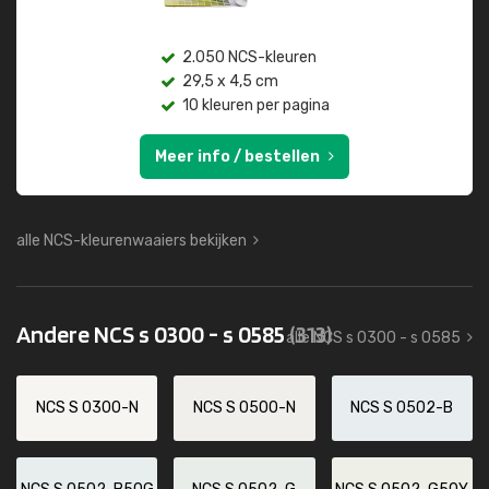
2.050 NCS-kleuren
29,5 x 4,5 cm
10 kleuren per pagina
Meer info / bestellen
alle NCS-kleurenwaaiers bekijken
Andere NCS s 0300 - s 0585
(313)
alle NCS s 0300 - s 0585
NCS S 0300-N
NCS S 0500-N
NCS S 0502-B