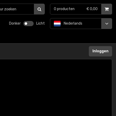
0
producten
€ 0,00
Donker
Licht
Nederlands
Inloggen