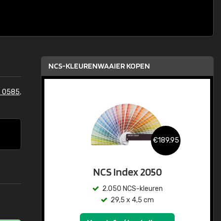
NCS-KLEURENWAAIER KOPEN
S 0585
,
€189,95
NCS Index 2050
2.050 NCS-kleuren
29,5 x 4,5 cm