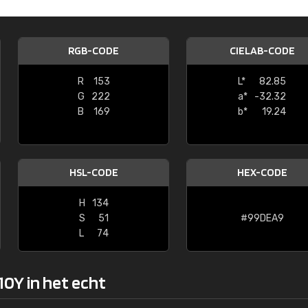
Kambier BV
"Super snelle service en zeer betaal
RGB-CODE
CIELAB-CODE
R
153
L*
82.85
G
222
a*
-32.32
B
169
b*
19.24
HSL-CODE
HEX-CODE
H
134
S
51
#99DEA9
L
74
10Y in het echt