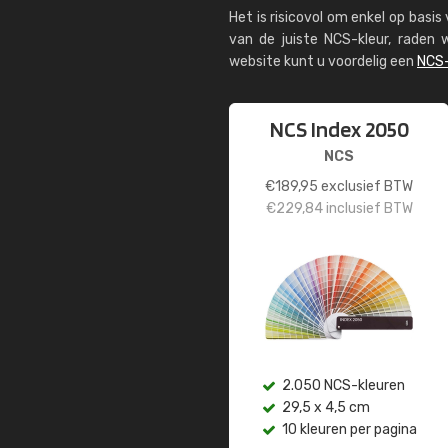
Het is risicovol om enkel op basi
van de juiste NCS-kleur, rade
website kunt u voordelig een
NCS-
NCS Index 2050
NCS
€
189,95
exclusief BTW
€
229,84
inclusief BTW
2.050 NCS-kleuren
29,5 x 4,5 cm
10 kleuren per pagina