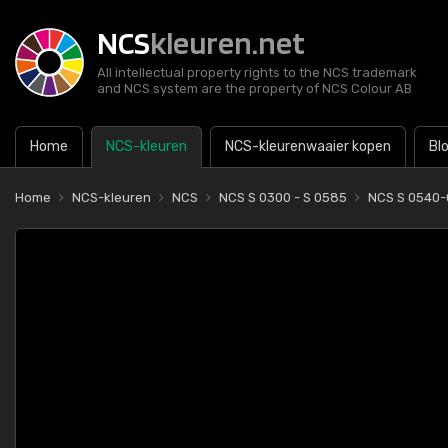
NCS
kleuren.net
All intellectual property rights to the NCS trademark
and NCS system are the property of NCS Colour AB
Home
NCS-kleuren
NCS-kleurenwaaier kopen
Bl
Home
NCS-kleuren
NCS
NCS S 0300 - S 0585
NCS S 0540-