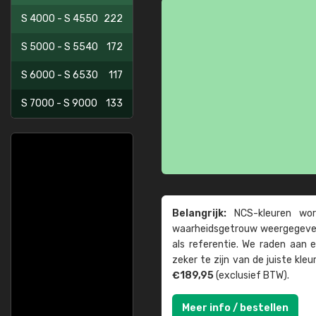
S 4000 - S 4550
222
S 5000 - S 5540
172
S 6000 - S 6530
117
S 7000 - S 9000
133
Belangrijk:
NCS-kleuren word
waarheids­­getrouw weer­gegeven
als referentie. We raden aan
zeker te zijn van de juiste kle
€189,95
(exclusief BTW).
Meer info / bestellen