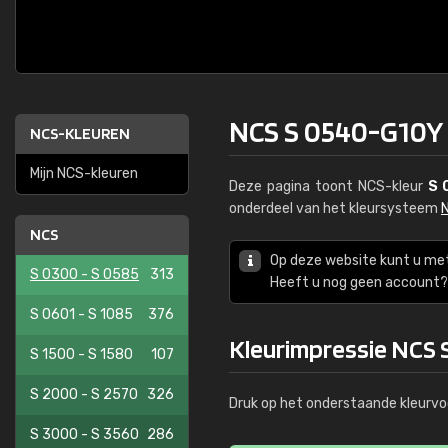
NCS S 0540-G10Y
NCS-KLEUREN
Mijn NCS-kleuren
Deze pagina toont NCS-kleur
S 
onderdeel van het kleursysteem
NCS
Op deze website kunt u me
S 0300 - S 0585
313
Heeft u nog geen account? 
S 0601 - S 1085
376
Kleurimpressie NCS
S 1500 - S 1580
107
S 2000 - S 2570
326
Druk op het onderstaande kleurvo
S 3000 - S 3560
286