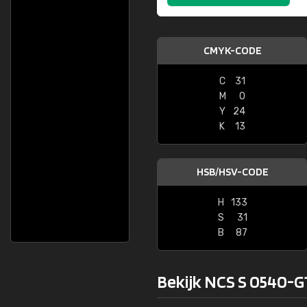
CMYK-CODE
C
31
M
0
Y
24
K
13
HSB/HSV-CODE
H
133
S
31
B
87
Bekijk NCS S 0540-G