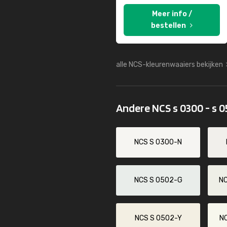
Meer info /
bestellen
alle NCS-kleurenwaaiers bekijken
Andere NCS s 0300 - s 
NCS S 0300-N
NCS S 0502-G
N
NCS S 0502-Y
N