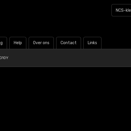
og
Help
Over ons
Contact
Links
G10Y