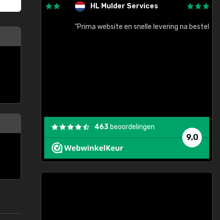
HL Mulder Services
baar!"
"Prima website en snelle levering na bestelling"
"
463
beoordelingen
9,0