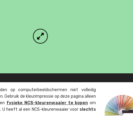
en op computer­beeld­schermen niet volledig
. Gebruik de kleur­impressie op deze pagina alleen
 een
fysieke NCS-kleuren­waaier te kopen
om
ur. U heeft al een NCS-kleuren­waaier voor
slechts