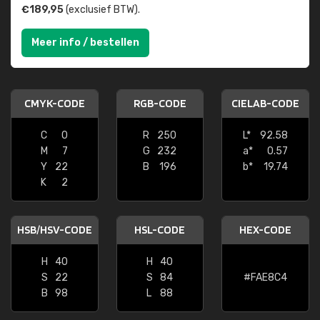
€189,95
(exclusief BTW).
Meer info / bestellen
CMYK-CODE
RGB-CODE
CIELAB-CODE
C
0
R
250
L*
92.58
M
7
G
232
a*
0.57
Y
22
B
196
b*
19.74
K
2
HSB/HSV-CODE
HSL-CODE
HEX-CODE
H
40
H
40
S
22
S
84
#FAE8C4
B
98
L
88