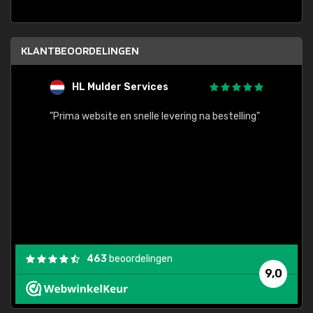
KLANTBEOORDELINGEN
HL Mulder Services
T
"
"Prima website en snelle levering na bestelling"
"Alles
463
beoordelingen
9,0