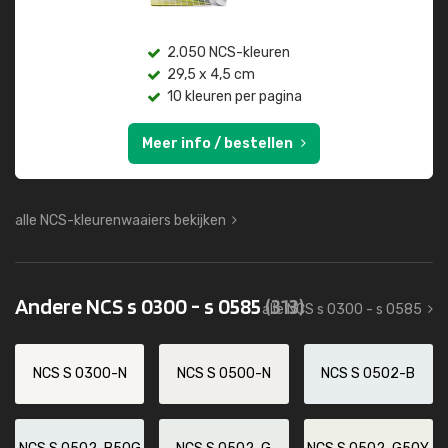
2.050 NCS-kleuren
29,5 x 4,5 cm
10 kleuren per pagina
Meer info / bestellen
alle NCS-kleurenwaaiers bekijken
Andere NCS s 0300 - s 0585
(313)
alle NCS s 0300 - s 0585
NCS S 0300-N
NCS S 0500-N
NCS S 0502-B