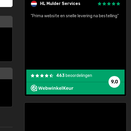
HL Mulder Services
baar!"
"Prima website en snelle levering na bestelling"
"
463
beoordelingen
9,0