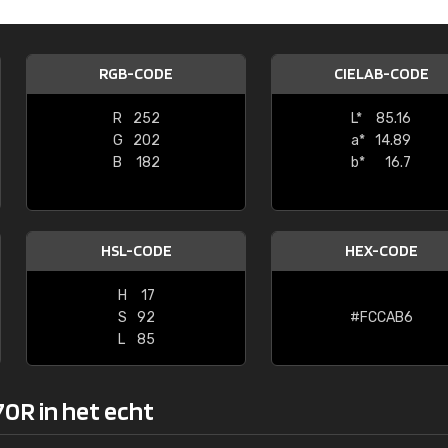
Kambier BV
"Super snelle service en zeer betaal
RGB-CODE
CIELAB-CODE
R
252
L*
85.16
G
202
a*
14.89
B
182
b*
16.7
HSL-CODE
HEX-CODE
H
17
S
92
#FCCAB6
L
85
70R in het echt