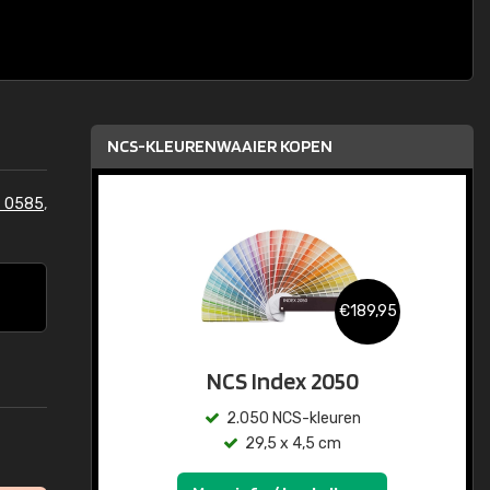
NCS-KLEURENWAAIER KOPEN
S 0585
,
€189,95
NCS Index 2050
2.050 NCS-kleuren
29,5 x 4,5 cm