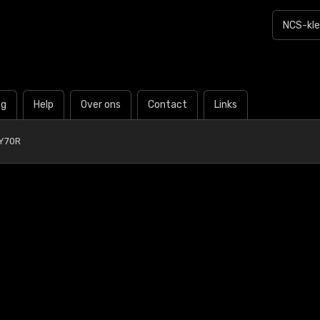
og
Help
Over ons
Contact
Links
Y70R