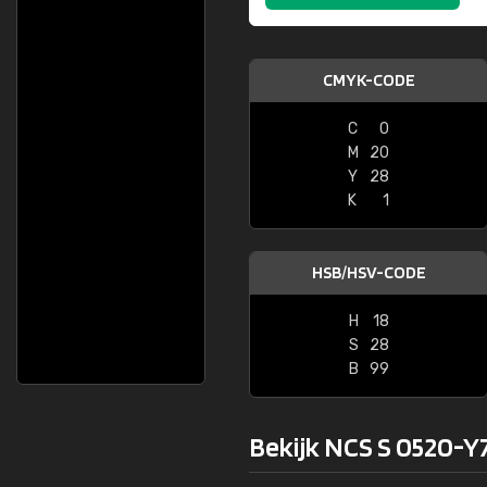
CMYK-CODE
C
0
M
20
Y
28
K
1
HSB/HSV-CODE
H
18
S
28
B
99
Bekijk NCS S 0520-Y