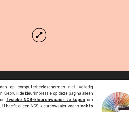
en op computer­beeld­schermen niet volledig
. Gebruik de kleur­impressie op deze pagina alleen
 een
fysieke NCS-kleuren­waaier te kopen
om
ur. U heeft al een NCS-kleuren­waaier voor
slechts