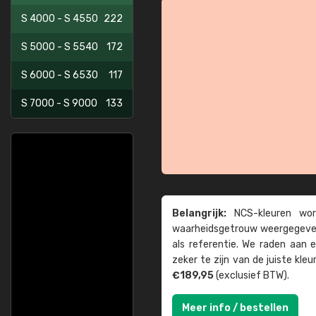
S 4000 - S 4550
222
S 5000 - S 5540
172
S 6000 - S 6530
117
S 7000 - S 9000
133
Belangrijk:
NCS-kleuren word
waarheids­­getrouw weer­gegeven
als referentie. We raden aan
zeker te zijn van de juiste kle
€189,95
(exclusief BTW).
Meer info / bestellen