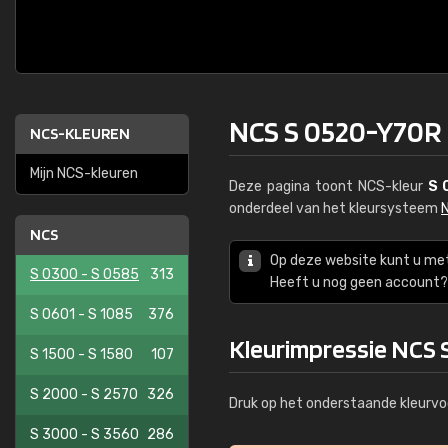
NCS S 0520-Y70R
NCS-KLEUREN
Mijn NCS-kleuren
Deze pagina toont NCS-kleur
S 
onderdeel van het kleursysteem
NCS
Op deze website kunt u me
S 0300 - S 0585
313
Heeft u nog geen account? 
S 0601 - S 1085
376
Kleurimpressie NCS
S 1500 - S 1580
107
S 2000 - S 2570
326
Druk op het onderstaande kleurvo
S 3000 - S 3560
286