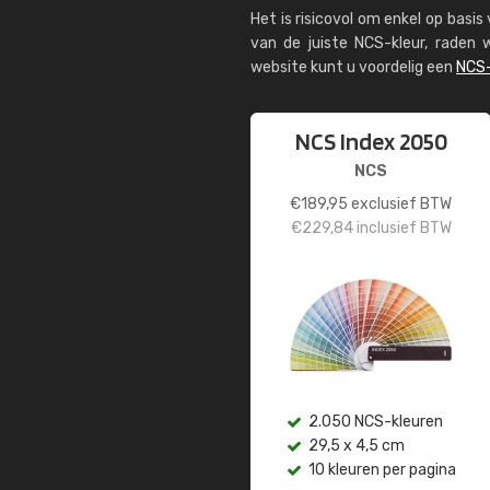
Het is risicovol om enkel op basi
van de juiste NCS-kleur, rade
website kunt u voordelig een
NCS-
NCS Index 2050
NCS
€
189,95
exclusief BTW
€
229,84
inclusief BTW
2.050 NCS-kleuren
29,5 x 4,5 cm
10 kleuren per pagina