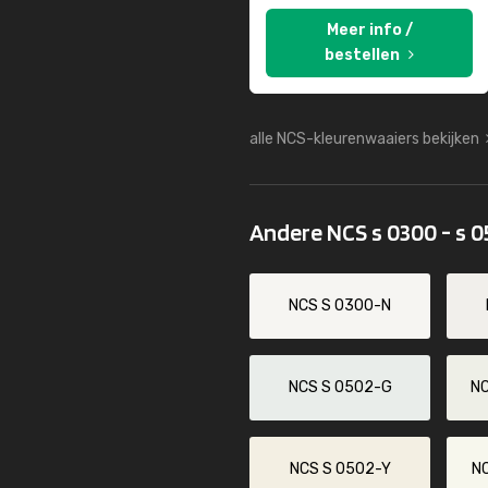
Meer info /
bestellen
alle NCS-kleurenwaaiers bekijken
Andere NCS s 0300 - s 
NCS S 0300-N
NCS S 0502-G
N
NCS S 0502-Y
N