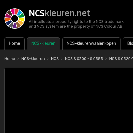
NCS
kleuren.net
All intellectual property rights to the NCS trademark
and NCS system are the property of NCS Colour AB
Home
NCS-kleuren
NCS-kleurenwaaier kopen
Bl
Home
NCS-kleuren
NCS
NCS S 0300 - S 0585
NCS S 0520-