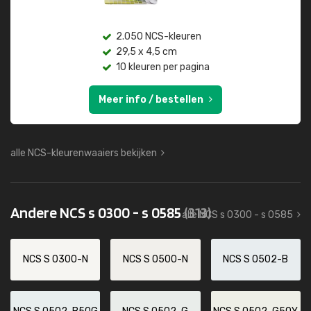
2.050 NCS-kleuren
29,5 x 4,5 cm
10 kleuren per pagina
Meer info / bestellen
alle NCS-kleurenwaaiers bekijken
Andere NCS s 0300 - s 0585
(313)
alle NCS s 0300 - s 0585
NCS S 0300-N
NCS S 0500-N
NCS S 0502-B