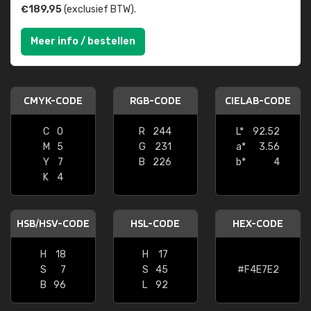
€189,95
(exclusief BTW).
Meer info / bestellen
CMYK-CODE
RGB-CODE
CIELAB-CODE
C
0
R
244
L*
92.52
M
5
G
231
a*
3.56
Y
7
B
226
b*
4
K
4
HSB/HSV-CODE
HSL-CODE
HEX-CODE
H
18
H
17
S
7
S
45
#F4E7E2
B
96
L
92