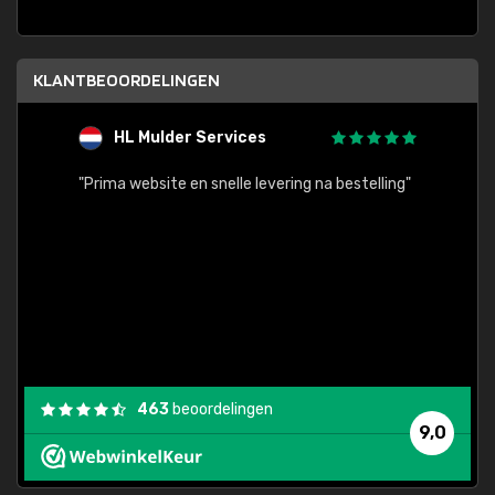
KLANTBEOORDELINGEN
HL Mulder Services
T
"
"Prima website en snelle levering na bestelling"
"Alles
463
beoordelingen
9,0