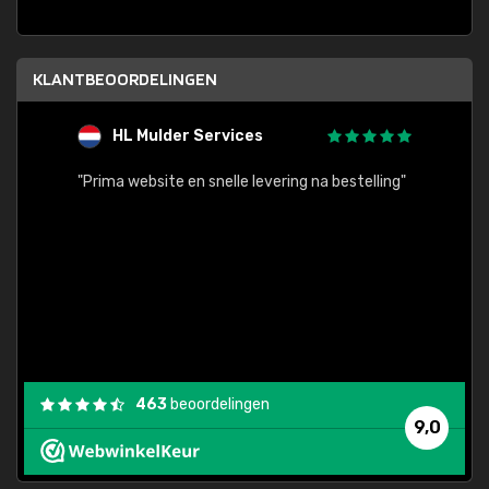
KLANTBEOORDELINGEN
HL Mulder Services
T
"
"Prima website en snelle levering na bestelling"
"Alles
463
beoordelingen
9,0