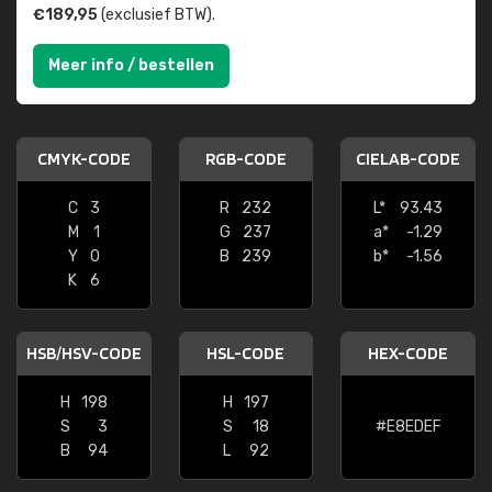
€189,95
(exclusief BTW).
Meer info / bestellen
CMYK-CODE
RGB-CODE
CIELAB-CODE
C
3
R
232
L*
93.43
M
1
G
237
a*
-1.29
Y
0
B
239
b*
-1.56
K
6
HSB/HSV-CODE
HSL-CODE
HEX-CODE
H
198
H
197
S
3
S
18
#E8EDEF
B
94
L
92