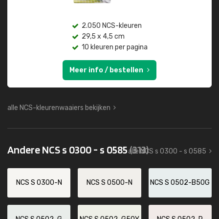
2.050 NCS-kleuren
29,5 x 4,5 cm
10 kleuren per pagina
Meer info / bestellen
alle NCS-kleurenwaaiers bekijken
Andere NCS s 0300 - s 0585
(313)
alle NCS s 0300 - s 0585
NCS S 0300-N
NCS S 0500-N
NCS S 0502-B50G