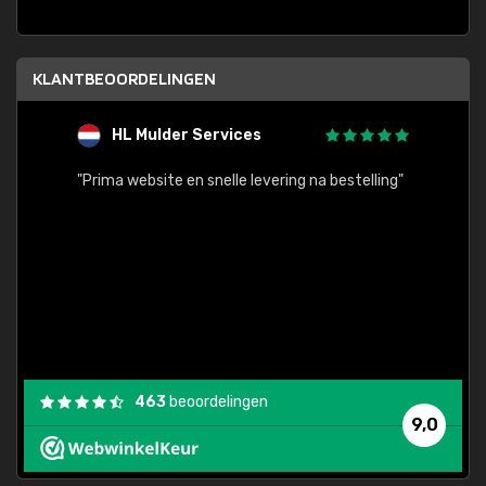
KLANTBEOORDELINGEN
HL Mulder Services
T
"
"Prima website en snelle levering na bestelling"
"Alles
463
beoordelingen
9,0