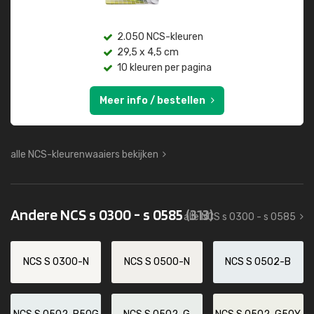
2.050 NCS-kleuren
29,5 x 4,5 cm
10 kleuren per pagina
Meer info / bestellen
alle NCS-kleurenwaaiers bekijken
Andere NCS s 0300 - s 0585
(313)
alle NCS s 0300 - s 0585
NCS S 0300-N
NCS S 0500-N
NCS S 0502-B