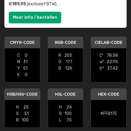
€189,95
(exclusief BTW).
Meer info / bestellen
CMYK-CODE
RGB-CODE
CIELAB-CODE
C
0
R
255
L*
78.58
M
31
G
177
a*
22.95
Y
51
B
126
b*
37.42
K
0
HSB/HSV-CODE
HSL-CODE
HEX-CODE
H
25
H
24
S
51
S
100
#FFB17E
B
100
L
75