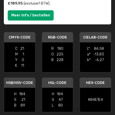
€189,95
(exclusief BTW).
Meer info / bestellen
CMYK-CODE
RGB-CODE
CIELAB-CODE
C
21
R
180
L*
86.58
M
1
G
225
a*
-13.83
Y
0
B
228
b*
-6.27
K
11
HSB/HSV-CODE
HSL-CODE
HEX-CODE
H
184
H
184
S
21
S
47
#B4E1E4
B
89
L
80