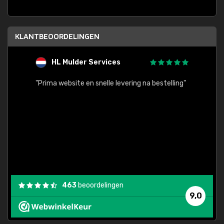
KLANTBEOORDELINGEN
HL Mulder Services
T
"
"Prima website en snelle levering na bestelling"
"Alles
463
beoordelingen
9,0