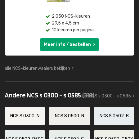
2.050 NCS-kleuren
29,5 x 4,5 cm
10 kleuren per pagina
Meer info / bestellen
alle NCS-kleurenwaaiers bekijken
Andere NCS s 0300 - s 0585
(313)
alle NCS s 0300 - s 0585
NCS S 0300-N
NCS S 0500-N
NCS S 0502-B