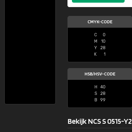
CMYK-CODE
C
0
M
10
Y
28
K
1
HSB/HSV-CODE
H
40
S
28
B
99
Bekijk NCS S 0515-Y2