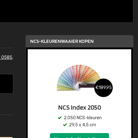
NCS-KLEURENWAAIER KOPEN
S 0585
,
€189,95
NCS Index 2050
2.050 NCS-kleuren
29,5 x 4,5 cm