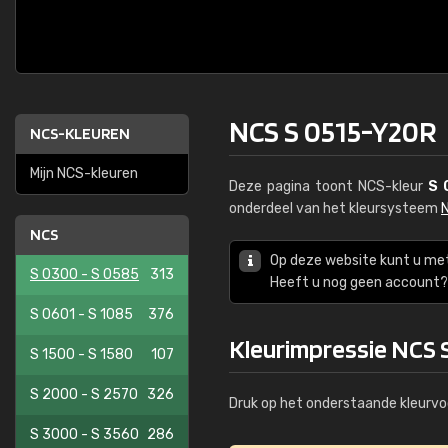
NCS S 0515-Y20R
NCS-KLEUREN
Mijn NCS-kleuren
Deze pagina toont NCS-kleur
S 
onderdeel van het kleursysteem
NCS
Op deze website kunt u me
S 0300 - S 0585
313
Heeft u nog geen account? 
S 0601 - S 1085
376
Kleurimpressie NCS 
S 1500 - S 1580
107
S 2000 - S 2570
326
Druk op het onderstaande kleurvo
S 3000 - S 3560
286