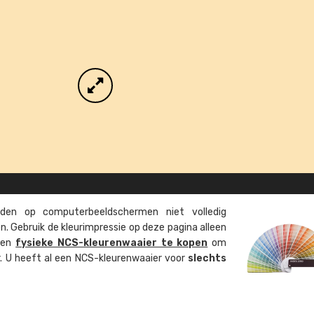
en op computer­beeld­schermen niet volledig
. Gebruik de kleur­impressie op deze pagina alleen
 een
fysieke NCS-kleuren­waaier te kopen
om
ur. U heeft al een NCS-kleuren­waaier voor
slechts