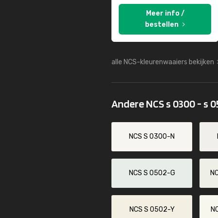
Meer info /
bestellen
alle NCS-kleurenwaaiers bekijken
Andere NCS s 0300 - s 
NCS S 0300-N
NCS S 0502-G
N
NCS S 0502-Y
N