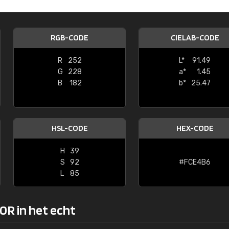
Kambier BV
"Super snelle service en zeer betaal
RGB-CODE
CIELAB-CODE
R
252
L*
91.49
G
228
a*
1.45
B
182
b*
25.47
HSL-CODE
HEX-CODE
H
39
S
92
#FCE4B6
L
85
0R in het echt