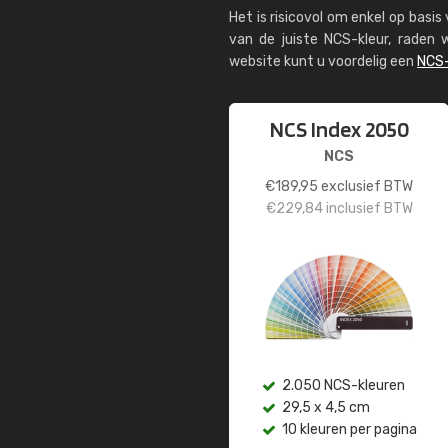
Het is risicovol om enkel op basi
van de juiste NCS-kleur, rade
website kunt u voordelig een
NCS-
NCS Index 2050
NCS
€
189,95
exclusief BTW
€
229,84
inclusief BTW
2.050 NCS-kleuren
29,5 x 4,5 cm
10 kleuren per pagina