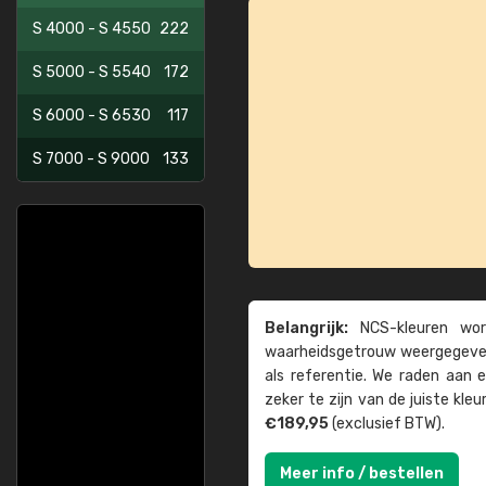
S 4000 - S 4550
222
S 5000 - S 5540
172
S 6000 - S 6530
117
S 7000 - S 9000
133
Belangrijk:
NCS-kleuren word
waarheids­­getrouw weer­gegeven
als referentie. We raden aan
zeker te zijn van de juiste kle
€189,95
(exclusief BTW).
Meer info / bestellen