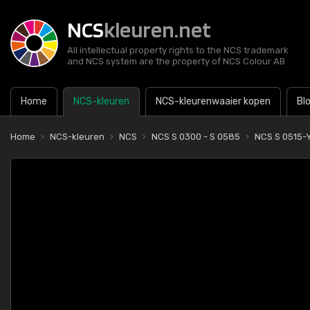
NCS
kleuren.net
All intellectual property rights to the NCS trademark
and NCS system are the property of NCS Colour AB
Home
NCS-kleuren
NCS-kleurenwaaier kopen
Bl
Home
NCS-kleuren
NCS
NCS S 0300 - S 0585
NCS S 0515-