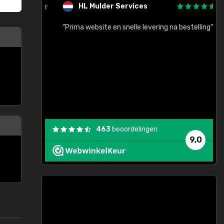
HL Mulder Services
baar!"
"Prima website en snelle levering na bestelling"
"
463
beoordelingen
9,0