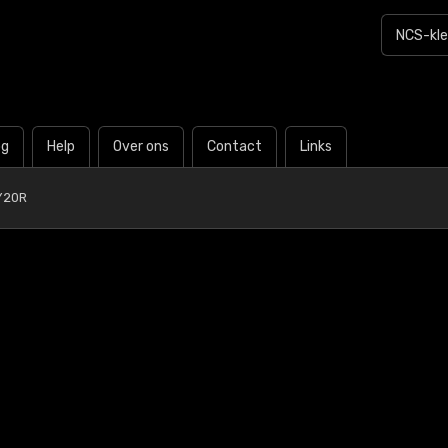
og
Help
Over ons
Contact
Links
Y20R