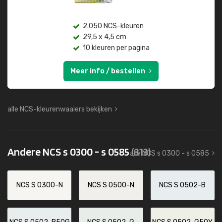
2.050 NCS-kleuren
29,5 x 4,5 cm
10 kleuren per pagina
Meer info / bestellen
alle NCS-kleurenwaaiers bekijken
Andere NCS s 0300 - s 0585
(313)
alle NCS s 0300 - s 0585
NCS S 0300-N
NCS S 0500-N
NCS S 0502-B