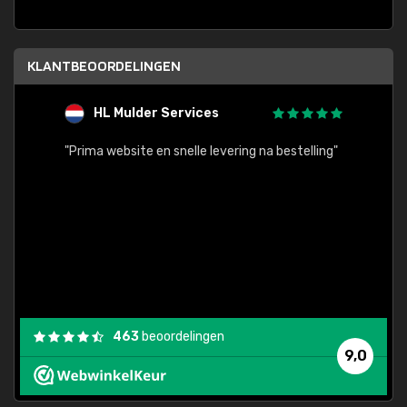
KLANTBEOORDELINGEN
HL Mulder Services
T
"
"Prima website en snelle levering na bestelling"
"Alles
463
beoordelingen
9,0