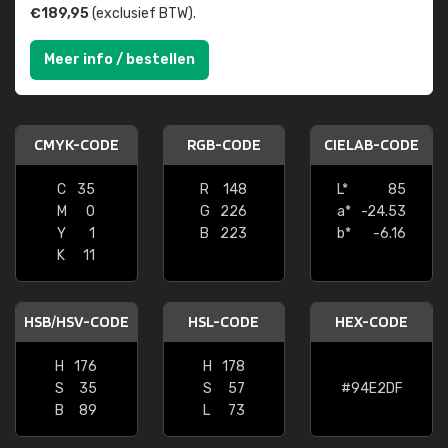
€189,95
(exclusief BTW).
Meer info / bestellen
CMYK-CODE
RGB-CODE
CIELAB-CODE
C
35
R
148
L*
85
M
0
G
226
a*
-24.53
Y
1
B
223
b*
-6.16
K
11
HSB/HSV-CODE
HSL-CODE
HEX-CODE
H
176
H
178
S
35
S
57
#94E2DF
B
89
L
73