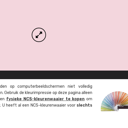
en op computer­beeld­schermen niet volledig
. Gebruik de kleur­impressie op deze pagina alleen
 een
fysieke NCS-kleuren­waaier te kopen
om
ur. U heeft al een NCS-kleuren­waaier voor
slechts