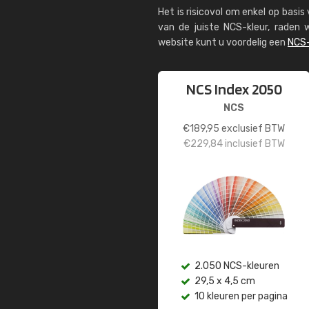
Het is risicovol om enkel op basi
van de juiste NCS-kleur, rade
website kunt u voordelig een
NCS-
NCS Index 2050
NCS
€
189,95
exclusief BTW
€
229,84
inclusief BTW
2.050 NCS-kleuren
29,5 x 4,5 cm
10 kleuren per pagina