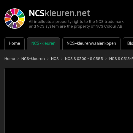
NCS
kleuren.net
All intellectual property rights to the NCS trademark
and NCS system are the property of NCS Colour AB
Home
NCS-kleuren
NCS-kleurenwaaier kopen
Bl
Home
NCS-kleuren
NCS
NCS S 0300 - S 0585
NCS S 0515-