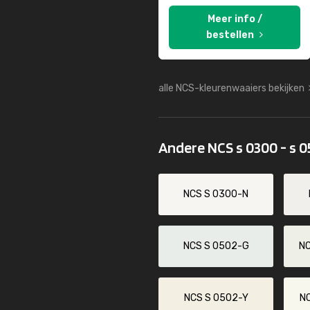
Meer info /
bestellen
alle NCS-kleurenwaaiers bekijken
Andere NCS s 0300 - s 
NCS S 0300-N
NCS S 0502-G
N
NCS S 0502-Y
N