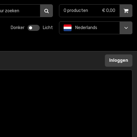
0
producten
€ 0,00
Donker
Licht
Nederlands
Inloggen