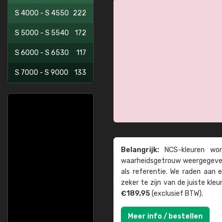
S 4000 - S 4550
222
S 5000 - S 5540
172
S 6000 - S 6530
117
S 7000 - S 9000
133
Belangrijk:
NCS-kleuren word
waarheids­­getrouw weer­gegeven
als referentie. We raden aan
zeker te zijn van de juiste kle
€189,95
(exclusief BTW).
Meer info / bestellen