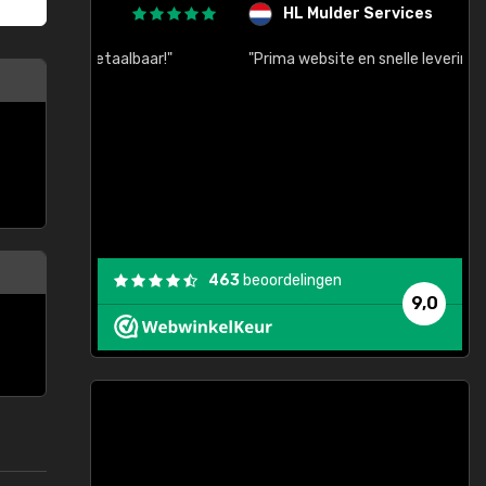
HL Mulder Services
baar!"
"Prima website en snelle levering na bestelling"
"
463
beoordelingen
9,0