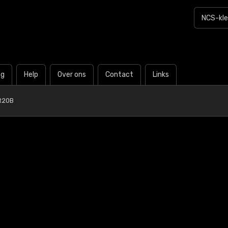
og
Help
Over ons
Contact
Links
R20B