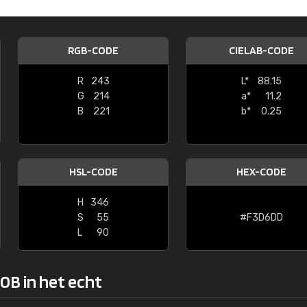
Kambier BV
"Super snelle service en zeer betaal
RGB-CODE
CIELAB-CODE
R
243
L*
88.15
G
214
a*
11.2
B
221
b*
0.25
HSL-CODE
HEX-CODE
H
346
S
55
#F3D6DD
L
90
0B in het echt