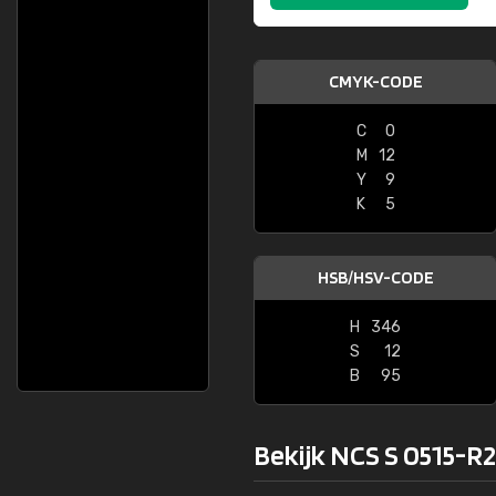
CMYK-CODE
C
0
M
12
Y
9
K
5
HSB/HSV-CODE
H
346
S
12
B
95
Bekijk NCS S 0515-R2