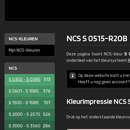
NCS S 0515-R20B
NCS-KLEUREN
Mijn NCS-kleuren
Deze pagina toont NCS-kleur
S 
onderdeel van het kleursysteem
NCS
Op deze website kunt u me
S 0300 - S 0585
313
Heeft u nog geen account? 
S 0601 - S 1085
376
Kleurimpressie NCS 
S 1500 - S 1580
107
S 2000 - S 2570
326
Druk op het onderstaande kleurvo
S 3000 - S 3560
286