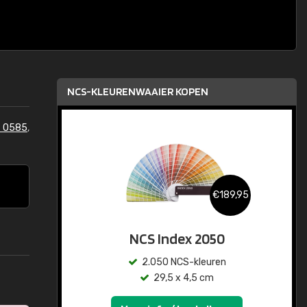
NCS-KLEURENWAAIER KOPEN
S 0585
,
€189,95
NCS Index 2050
2.050 NCS-kleuren
29,5 x 4,5 cm