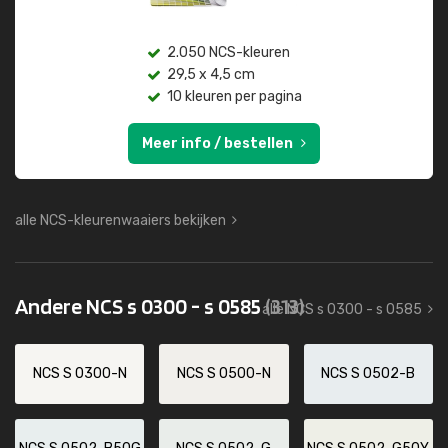
2.050 NCS-kleuren
29,5 x 4,5 cm
10 kleuren per pagina
Meer info / bestellen
alle NCS-kleurenwaaiers bekijken
Andere NCS s 0300 - s 0585
(313)
alle NCS s 0300 - s 0585
NCS S 0300-N
NCS S 0500-N
NCS S 0502-B