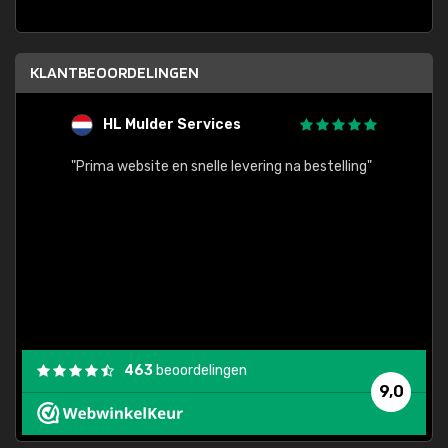
KLANTBEOORDELINGEN
HL Mulder Services
T
"
"Prima website en snelle levering na bestelling"
"Alles
463
beoordelingen
9,0