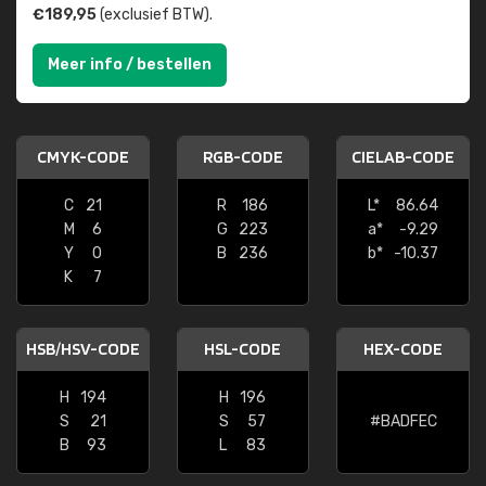
€189,95
(exclusief BTW).
Meer info / bestellen
CMYK-CODE
RGB-CODE
CIELAB-CODE
C
21
R
186
L*
86.64
M
6
G
223
a*
-9.29
Y
0
B
236
b*
-10.37
K
7
HSB/HSV-CODE
HSL-CODE
HEX-CODE
H
194
H
196
S
21
S
57
#BADFEC
B
93
L
83