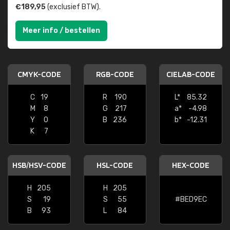
€189,95
(exclusief BTW).
Meer info / bestellen
CMYK-CODE
RGB-CODE
CIELAB-CODE
C
19
R
190
L*
85.32
M
8
G
217
a*
-4.98
Y
0
B
236
b*
-12.31
K
7
HSB/HSV-CODE
HSL-CODE
HEX-CODE
H
205
H
205
S
19
S
55
#BED9EC
B
93
L
84