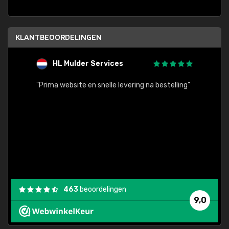
KLANTBEOORDELINGEN
HL Mulder Services
T
"
"Prima website en snelle levering na bestelling"
"Alles
463
beoordelingen
9,0