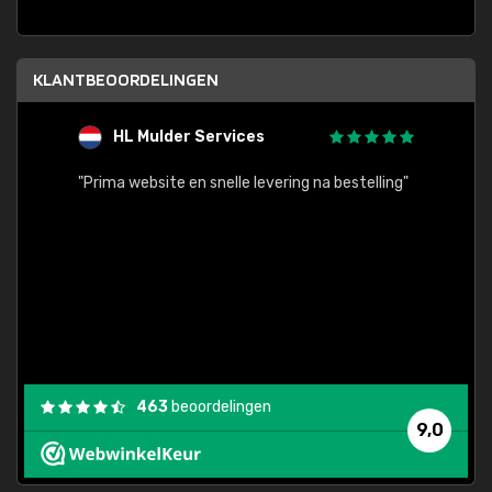
KLANTBEOORDELINGEN
HL Mulder Services
T
"
"Prima website en snelle levering na bestelling"
"Alles
463
beoordelingen
9,0