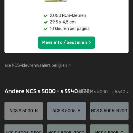
2.050 NCS-kleuren
29,5 x 4,5 cm
10 kleuren per pagina
Meer info / bestellen
alle NCS-kleurenwaaiers bekijken
Andere NCS s 5000 - s 5540
(172)
alle NCS s 5000 - s 5540
NCS S 5000-N
NCS S 5005-B
NCS S 5005-B20G