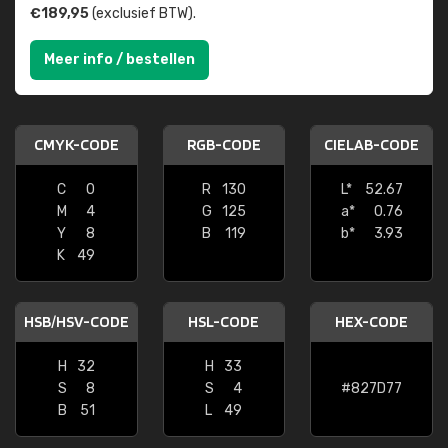
€189,95
(exclusief BTW).
Meer info / bestellen
CMYK-CODE
RGB-CODE
CIELAB-CODE
C
0
R
130
L*
52.67
M
4
G
125
a*
0.76
Y
8
B
119
b*
3.93
K
49
HSB/HSV-CODE
HSL-CODE
HEX-CODE
H
32
H
33
S
8
S
4
#827D77
B
51
L
49