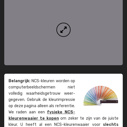
Belangrijk:
NCS-kleuren worden op
computer­beeld­schermen niet
volledig waarheids­­getrouw weer­
gegeven. Gebruik de kleur­impressie
op deze pagina alleen als referentie.
We raden aan een
fysieke NCS-
kleuren­waaier te kopen
om zeker te zijn van de juiste
kleur. U heeft al een NCS-kleuren­waaier voor
slechts