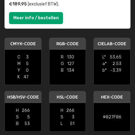
€189,95
(exclusief BTW).
Meer info / bestellen
CMYK-CODE
RGB-CODE
CIELAB-CODE
C
3
R
130
L*
53.65
M
5
G
127
a*
2.53
Y
0
B
134
b*
-3.39
K
47
HSB/HSV-CODE
HSL-CODE
HEX-CODE
H
266
H
266
S
5
S
3
#827F86
B
53
L
51