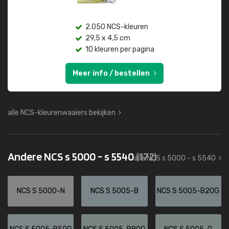
2.050 NCS-kleuren
29,5 x 4,5 cm
10 kleuren per pagina
Meer info / bestellen
alle NCS-kleurenwaaiers bekijken
Andere NCS s 5000 - s 5540
(172)
alle NCS s 5000 - s 5540
NCS S 5000-N
NCS S 5005-B
NCS S 5005-B20G