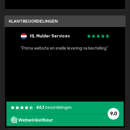
KLANTBEOORDELINGEN
HL Mulder Services
T
"
"Prima website en snelle levering na bestelling"
"Alles
463
beoordelingen
9,0