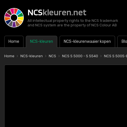
NCS
kleuren.net
All intellectual property rights to the NCS trademark
and NCS system are the property of NCS Colour AB
Home
NCS-kleuren
NCS-kleurenwaaier kopen
Bl
Home
NCS-kleuren
NCS
NCS S 5000 - S 5540
NCS S 5005-