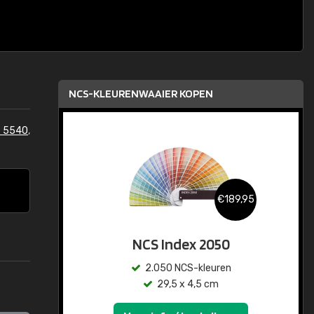
NCS-KLEURENWAAIER KOPEN
 5540
,
€189,95
NCS Index 2050
2.050 NCS-kleuren
29,5 x 4,5 cm