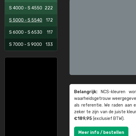
S 4000 - S 4550
222
S 5000 - S 5540
172
S 6000 - S 6530
117
S 7000 - S 9000
133
Belangrijk:
NCS-kleuren word
waarheids­­getrouw weer­gegeven
als referentie. We raden aan
zeker te zijn van de juiste kle
€189,95
(exclusief BTW).
Meer info / bestellen