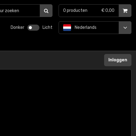
0
producten
€ 0,00
Donker
Licht
Nederlands
Inloggen