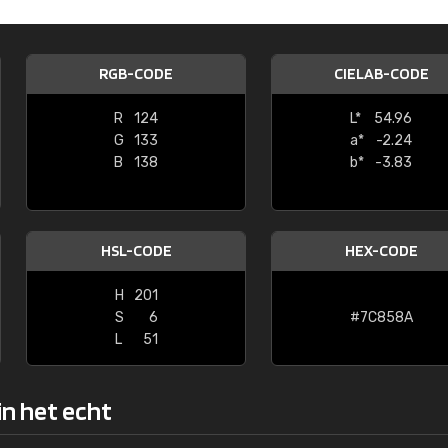
Kambier BV
"Super snelle service en zeer betaal
RGB-CODE
CIELAB-CODE
R
124
L*
54.96
G
133
a*
-2.24
B
138
b*
-3.83
HSL-CODE
HEX-CODE
H
201
S
6
#7C858A
L
51
in het echt