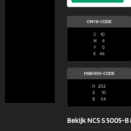
CMYK-CODE
C
10
M
4
Y
0
K
46
HSB/HSV-CODE
H
202
S
10
B
54
Bekijk NCS S 5005-B 