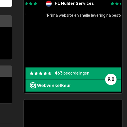
HL Mulder Services
baar!"
"Prima website en snelle levering na bestelling"
"
463
beoordelingen
9,0