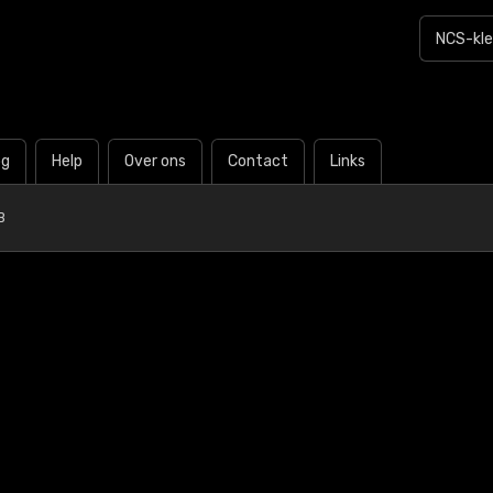
og
Help
Over ons
Contact
Links
B