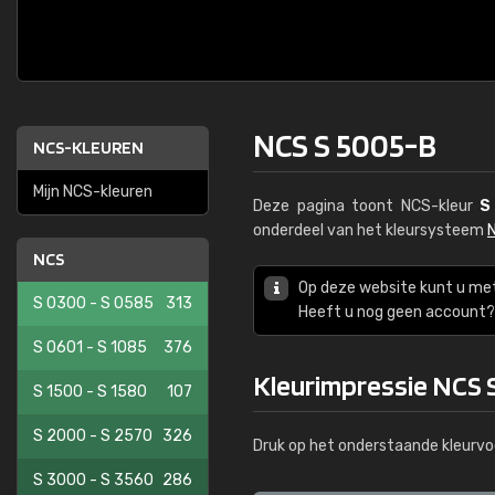
NCS S 5005-B
NCS-KLEUREN
Mijn NCS-kleuren
Deze pagina toont NCS-kleur
S
onderdeel van het kleursysteem
NCS
Op deze website kunt u me
S 0300 - S 0585
313
Heeft u nog geen account? 
S 0601 - S 1085
376
Kleurimpressie NCS 
S 1500 - S 1580
107
S 2000 - S 2570
326
Druk op het onderstaande kleurvo
S 3000 - S 3560
286