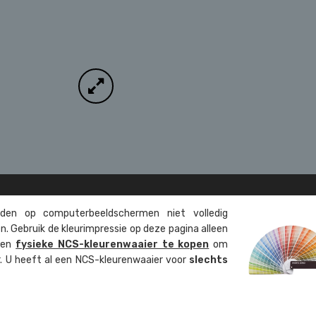
en op computer­beeld­schermen niet volledig
. Gebruik de kleur­impressie op deze pagina alleen
 een
fysieke NCS-kleuren­waaier te kopen
om
ur. U heeft al een NCS-kleuren­waaier voor
slechts