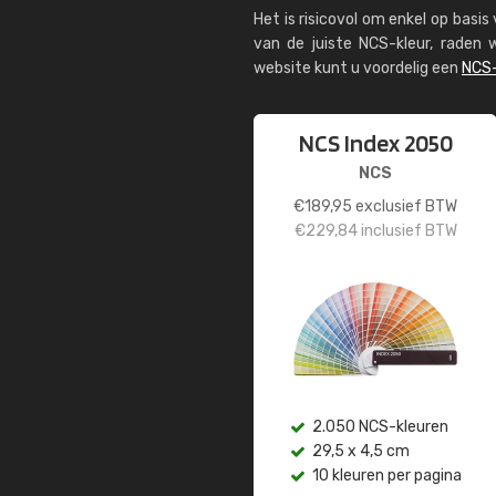
Het is risicovol om enkel op basi
van de juiste NCS-kleur, rade
website kunt u voordelig een
NCS-
NCS Index 2050
NCS
€
189,95
exclusief BTW
€
229,84
inclusief BTW
2.050 NCS-kleuren
29,5 x 4,5 cm
10 kleuren per pagina