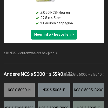
2.050 NCS-kleuren
29,5 x 4,5 cm
10 kleuren per pagina
Meer info / bestellen
alle NCS-kleurenwaaiers bekijken
Andere NCS s 5000 - s 5540
(172)
alle NCS s 5000 - s 5540
NCS S 5000-N
NCS S 5005-B
NCS S 5005-B20G