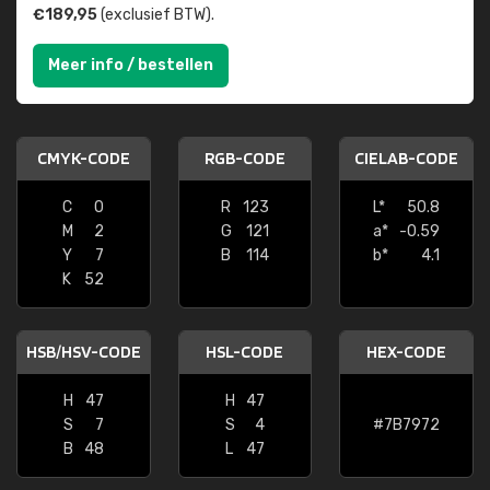
€189,95
(exclusief BTW).
Meer info / bestellen
CMYK-CODE
RGB-CODE
CIELAB-CODE
C
0
R
123
L*
50.8
M
2
G
121
a*
-0.59
Y
7
B
114
b*
4.1
K
52
HSB/HSV-CODE
HSL-CODE
HEX-CODE
H
47
H
47
S
7
S
4
#7B7972
B
48
L
47