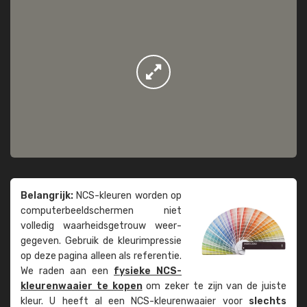
Belangrijk:
NCS-kleuren worden op
computer­beeld­schermen niet
volledig waarheids­­getrouw weer­
gegeven. Gebruik de kleur­impressie
op deze pagina alleen als referentie.
We raden aan een
fysieke NCS-
kleuren­waaier te kopen
om zeker te zijn van de juiste
kleur. U heeft al een NCS-kleuren­waaier voor
slechts