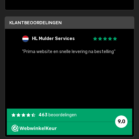
KLANTBEOORDELINGEN
HL Mulder Services
T
"
"Prima website en snelle levering na bestelling"
"Alles
463
beoordelingen
9,0