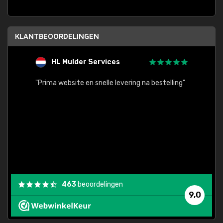
KLANTBEOORDELINGEN
HL Mulder Services
T
"
"Prima website en snelle levering na bestelling"
"Alles
463
beoordelingen
9,0