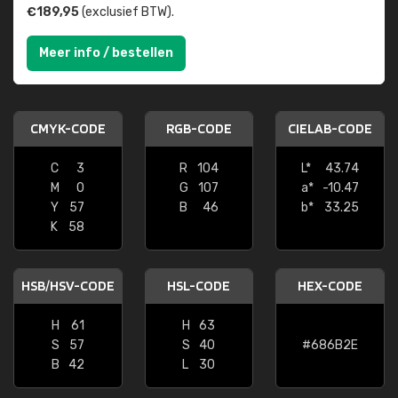
€189,95
(exclusief BTW).
Meer info / bestellen
CMYK-CODE
RGB-CODE
CIELAB-CODE
C
3
R
104
L*
43.74
M
0
G
107
a*
-10.47
Y
57
B
46
b*
33.25
K
58
HSB/HSV-CODE
HSL-CODE
HEX-CODE
H
61
H
63
S
57
S
40
#686B2E
B
42
L
30