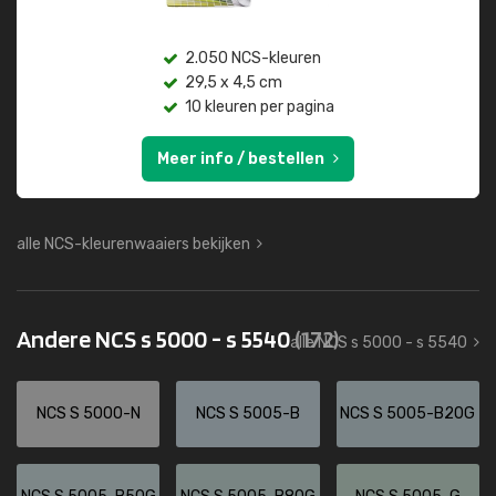
2.050 NCS-kleuren
29,5 x 4,5 cm
10 kleuren per pagina
Meer info / bestellen
alle NCS-kleurenwaaiers bekijken
Andere NCS s 5000 - s 5540
(172)
alle NCS s 5000 - s 5540
NCS S 5000-N
NCS S 5005-B
NCS S 5005-B20G