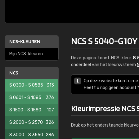
NCS S 5040-G10Y
NCS-KLEUREN
Mijn NCS-kleuren
Deze pagina toont NCS-kleur
S 
onderdeel van het kleursysteem
NCS
Op deze website kunt u me
S 0300 - S 0585
313
Heeft u nog geen account? 
S 0601 - S 1085
376
Kleurimpressie NCS
S 1500 - S 1580
107
S 2000 - S 2570
326
Druk op het onderstaande kleurvo
S 3000 - S 3560
286