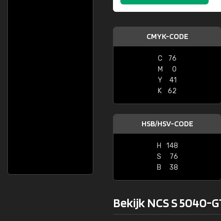
CMYK-CODE
C
76
M
0
Y
41
K
62
HSB/HSV-CODE
H
148
S
76
B
38
Bekijk NCS S 5040-G