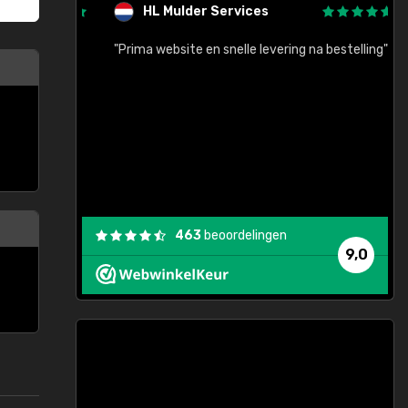
HL Mulder Services
baar!"
"Prima website en snelle levering na bestelling"
"
463
beoordelingen
9,0