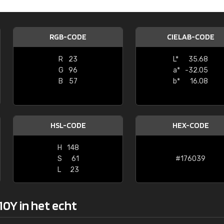
Kambier BV
"Super snelle service en zeer betaal
RGB-CODE
CIELAB-CODE
R
23
L*
35.68
G
96
a*
-32.05
B
57
b*
16.08
HSL-CODE
HEX-CODE
H
148
S
61
#176039
L
23
10Y in het echt