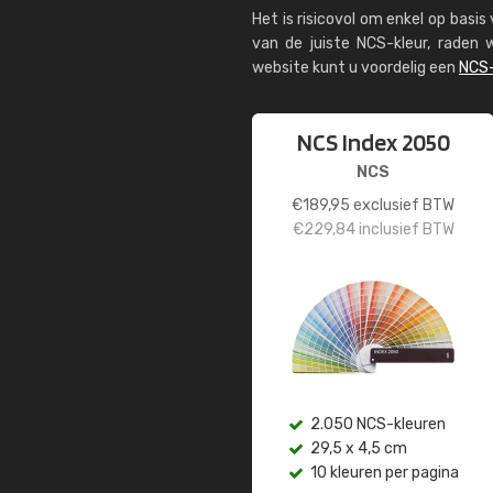
Het is risicovol om enkel op basi
van de juiste NCS-kleur, rade
website kunt u voordelig een
NCS-
NCS Index 2050
NCS
€
189,95
exclusief BTW
€
229,84
inclusief BTW
2.050 NCS-kleuren
29,5 x 4,5 cm
10 kleuren per pagina