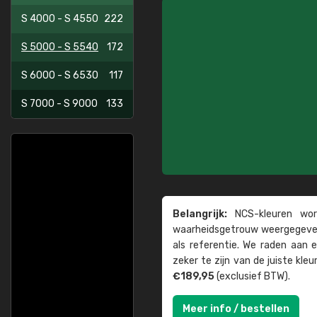
S 4000 - S 4550
222
S 5000 - S 5540
172
S 6000 - S 6530
117
S 7000 - S 9000
133
Belangrijk:
NCS-kleuren word
waarheids­­getrouw weer­gegeven
als referentie. We raden aan
zeker te zijn van de juiste kle
€189,95
(exclusief BTW).
Meer info / bestellen