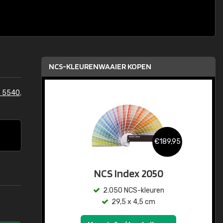
NCS-KLEURENWAAIER KOPEN
S 5540
,
€189,95
NCS Index 2050
2.050 NCS-kleuren
29,5 x 4,5 cm