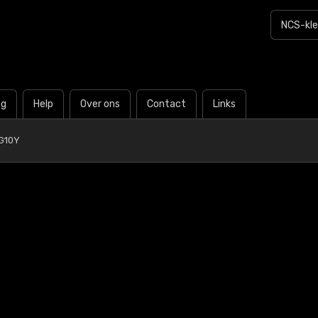
og
Help
Over ons
Contact
Links
G10Y