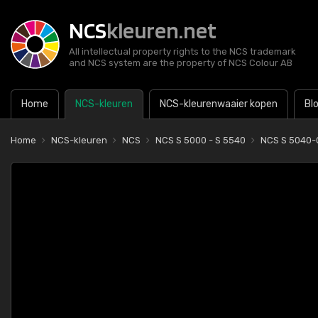
NCS
kleuren.net
All intellectual property rights to the NCS trademark
and NCS system are the property of NCS Colour AB
Home
NCS-kleuren
NCS-kleurenwaaier kopen
Bl
Home
NCS-kleuren
NCS
NCS S 5000 - S 5540
NCS S 5040-