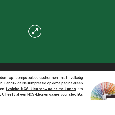
en op computer­beeld­schermen niet volledig
. Gebruik de kleur­impressie op deze pagina alleen
 een
fysieke NCS-kleuren­waaier te kopen
om
ur. U heeft al een NCS-kleuren­waaier voor
slechts