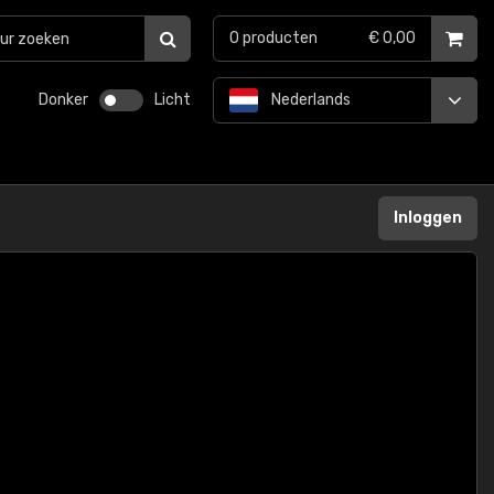
0
producten
€ 0,00
Donker
Licht
Nederlands
Inloggen