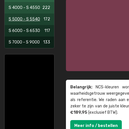
S 4000 - S 4550
222
S 5000 - S 5540
172
S 6000 - S 6530
117
S 7000 - S 9000
133
Belangrijk:
NCS-kleuren word
waarheids­­getrouw weer­gegeven
als referentie. We raden aan
zeker te zijn van de juiste kle
€189,95
(exclusief BTW).
Meer info / bestellen