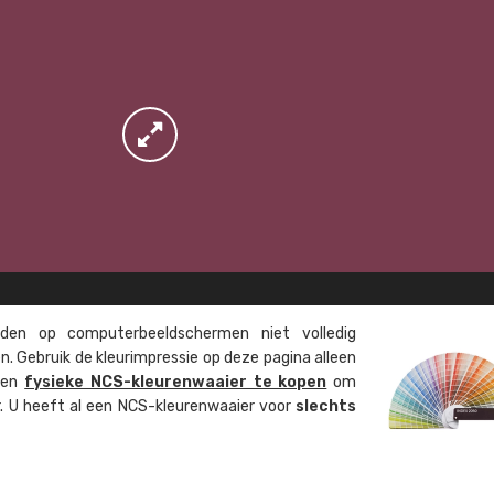
en op computer­beeld­schermen niet volledig
. Gebruik de kleur­impressie op deze pagina alleen
 een
fysieke NCS-kleuren­waaier te kopen
om
ur. U heeft al een NCS-kleuren­waaier voor
slechts