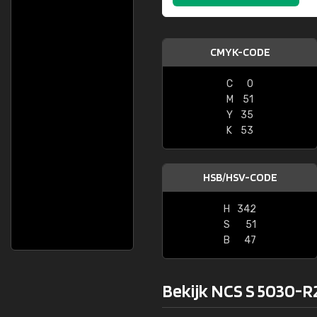
CMYK-CODE
C
0
M
51
Y
35
K
53
HSB/HSV-CODE
H
342
S
51
B
47
Bekijk NCS S 5030-R