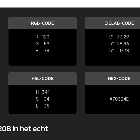
Kambier BV
"Super snelle service en zeer betaal
RGB-CODE
CIELAB-CODE
R
120
L*
33.29
G
59
a*
28.86
B
78
b*
0.78
HSL-CODE
HEX-CODE
H
341
S
34
#783B4E
L
35
20B in het echt