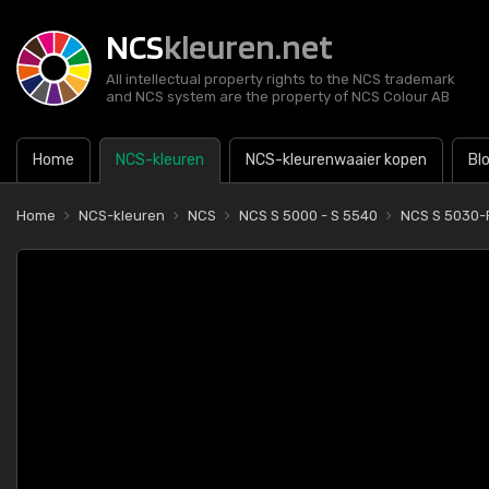
NCS
kleuren.net
All intellectual property rights to the NCS trademark
and NCS system are the property of NCS Colour AB
Home
NCS-kleuren
NCS-kleurenwaaier kopen
Bl
Home
NCS-kleuren
NCS
NCS S 5000 - S 5540
NCS S 5030-