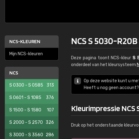
NCS S 5030-R20B
NCS-KLEUREN
Mijn NCS-kleuren
Deze pagina toont NCS-kleur
S 
onderdeel van het kleursysteem
NCS
Op deze website kunt u me
S 0300 - S 0585
313
Heeft u nog geen account? 
S 0601 - S 1085
376
Kleurimpressie NCS
S 1500 - S 1580
107
S 2000 - S 2570
326
Druk op het onderstaande kleurvo
S 3000 - S 3560
286