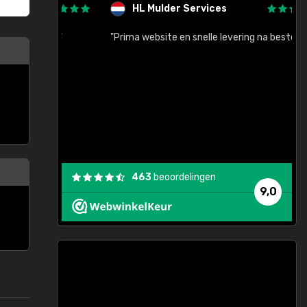
HL Mulder Services
baar!"
"Prima website en snelle levering na bestelling"
"
463
beoordelingen
9,0