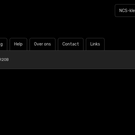
og
Help
Over ons
Contact
Links
R20B