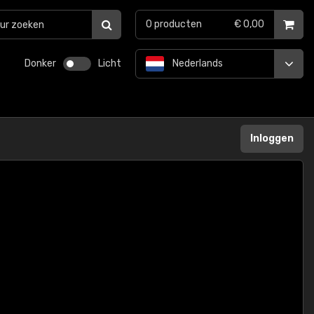
0
producten
€ 0,00
Donker
Licht
Nederlands
Inloggen