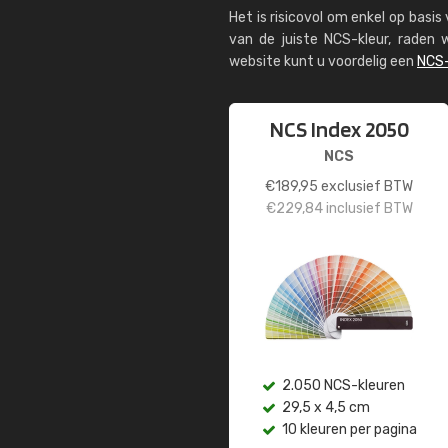
Het is risicovol om enkel op basi
van de juiste NCS-kleur, rade
website kunt u voordelig een
NCS-
NCS Index 2050
NCS
€
189,95
exclusief BTW
€
229,84
inclusief BTW
2.050 NCS-kleuren
29,5 x 4,5 cm
10 kleuren per pagina