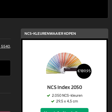
NCS-KLEURENWAAIER KOPEN
S 5540
,
€189,95
NCS Index 2050
2.050 NCS-kleuren
29,5 x 4,5 cm