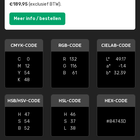
€189,95
(exclusief BTW).
Meer info / bestellen
CMYK-CODE
RGB-CODE
CIELAB-CODE
C
0
R
132
L*
49.17
M
12
G
116
a*
-1.4
Y
54
B
61
b*
32.39
K
48
HSB/HSV-CODE
HSL-CODE
HEX-CODE
H
47
H
46
S
54
S
37
#84743D
B
52
L
38