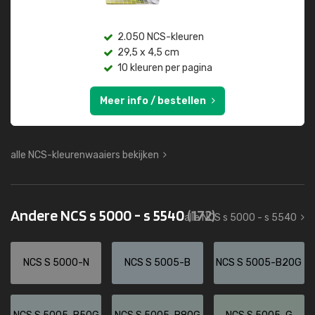
2.050 NCS-kleuren
29,5 x 4,5 cm
10 kleuren per pagina
Meer info / bestellen
alle NCS-kleurenwaaiers bekijken
Andere NCS s 5000 - s 5540
(172)
alle NCS s 5000 - s 5540
NCS S 5000-N
NCS S 5005-B
NCS S 5005-B20G