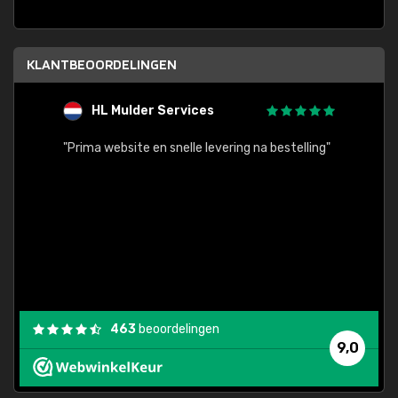
KLANTBEOORDELINGEN
HL Mulder Services
T
"
"Prima website en snelle levering na bestelling"
"Alles
463
beoordelingen
9,0