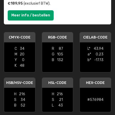
€189,95
(exclusief BTW).
Meer info / bestellen
CMYK-CODE
RGB-CODE
CIELAB-CODE
C
34
R
87
L*
43.94
M
20
G
105
a*
0.23
Y
0
B
132
b*
-17.13
K
48
HSB/HSV-CODE
HSL-CODE
HEX-CODE
H
216
H
216
S
34
S
21
#576984
B
52
L
43