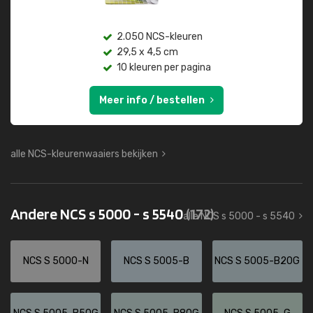
2.050 NCS-kleuren
29,5 x 4,5 cm
10 kleuren per pagina
Meer info / bestellen
alle NCS-kleurenwaaiers bekijken
Andere NCS s 5000 - s 5540
(172)
alle NCS s 5000 - s 5540
NCS S 5000-N
NCS S 5005-B
NCS S 5005-B20G