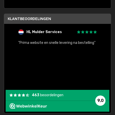
KLANTBEOORDELINGEN
HL Mulder Services
T
"
"Prima website en snelle levering na bestelling"
"Alles
463
beoordelingen
9,0