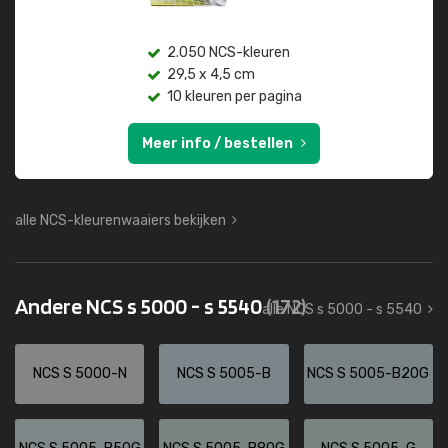
2.050 NCS-kleuren
29,5 x 4,5 cm
10 kleuren per pagina
Meer info / bestellen
alle NCS-kleurenwaaiers bekijken
Andere NCS s 5000 - s 5540
(172)
alle NCS s 5000 - s 5540
NCS S 5000-N
NCS S 5005-B
NCS S 5005-B20G