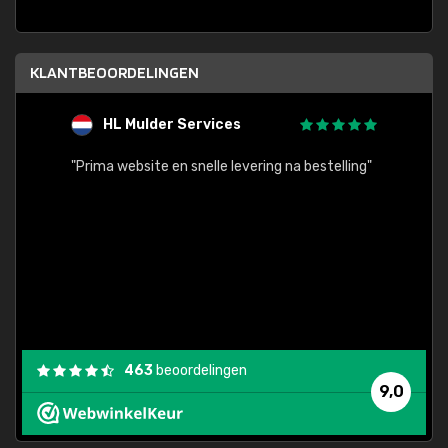
KLANTBEOORDELINGEN
HL Mulder Services
T
"
"Prima website en snelle levering na bestelling"
"Alles
463
beoordelingen
9,0