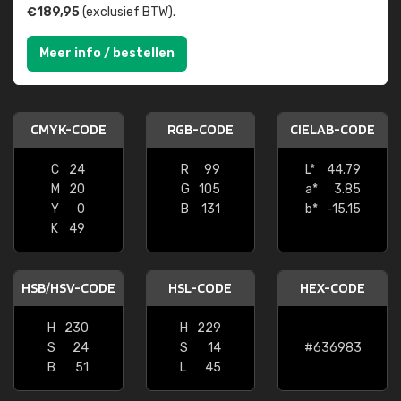
€189,95
(exclusief BTW).
Meer info / bestellen
CMYK-CODE
RGB-CODE
CIELAB-CODE
C
24
R
99
L*
44.79
M
20
G
105
a*
3.85
Y
0
B
131
b*
-15.15
K
49
HSB/HSV-CODE
HSL-CODE
HEX-CODE
H
230
H
229
S
24
S
14
#636983
B
51
L
45