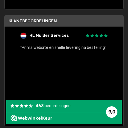
KLANTBEOORDELINGEN
HL Mulder Services
T
"
"Prima website en snelle levering na bestelling"
"Alles
463
beoordelingen
9,0