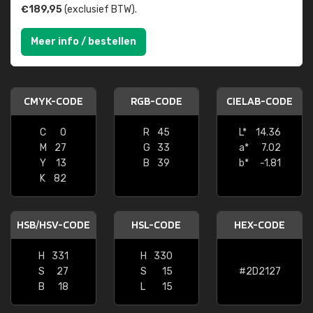
€189,95
(exclusief BTW).
Meer info / bestellen
CMYK-CODE
RGB-CODE
CIELAB-CODE
C
0
R
45
L*
14.36
M
27
G
33
a*
7.02
Y
13
B
39
b*
-1.81
K
82
HSB/HSV-CODE
HSL-CODE
HEX-CODE
H
331
H
330
S
27
S
15
#2D2127
B
18
L
15