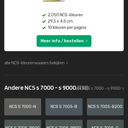
2.050 NCS-kleuren
29,5 x 4,5 cm
10 kleuren per pagina
Meer info / bestellen
alle NCS-kleurenwaaiers bekijken
Andere NCS s 7000 - s 9000
(133)
alle NCS s 7000 - s 9000
NCS S 7000-N
NCS S 7005-B
NCS S 7005-B20G