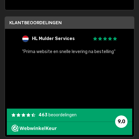
KLANTBEOORDELINGEN
HL Mulder Services
T
"
"Prima website en snelle levering na bestelling"
"Alles
463
beoordelingen
9,0