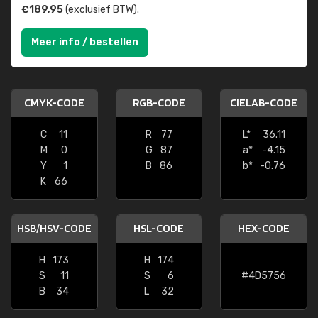
€189,95
(exclusief BTW).
Meer info / bestellen
CMYK-CODE
RGB-CODE
CIELAB-CODE
C
11
R
77
L*
36.11
M
0
G
87
a*
-4.15
Y
1
B
86
b*
-0.76
K
66
HSB/HSV-CODE
HSL-CODE
HEX-CODE
H
173
H
174
S
11
S
6
#4D5756
B
34
L
32