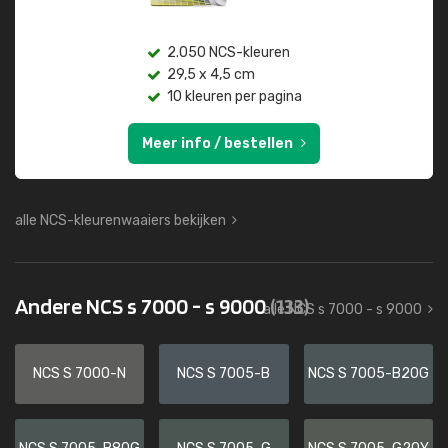
2.050 NCS-kleuren
29,5 x 4,5 cm
10 kleuren per pagina
Meer info / bestellen
alle NCS-kleurenwaaiers bekijken
Andere NCS s 7000 - s 9000
(133)
alle NCS s 7000 - s 9000
NCS S 7000-N
NCS S 7005-B
NCS S 7005-B20G