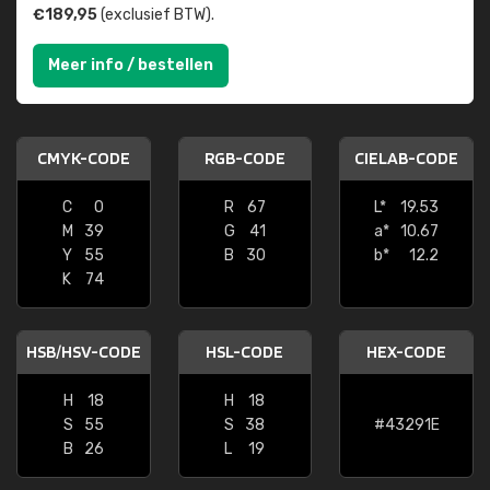
€189,95
(exclusief BTW).
Meer info / bestellen
CMYK-CODE
RGB-CODE
CIELAB-CODE
C
0
R
67
L*
19.53
M
39
G
41
a*
10.67
Y
55
B
30
b*
12.2
K
74
HSB/HSV-CODE
HSL-CODE
HEX-CODE
H
18
H
18
S
55
S
38
#43291E
B
26
L
19