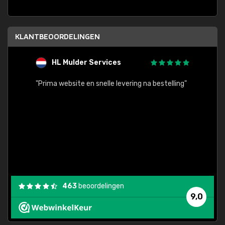
KLANTBEOORDELINGEN
HL Mulder Services
T
"
"Prima website en snelle levering na bestelling"
"Alles
463
beoordelingen
9,0