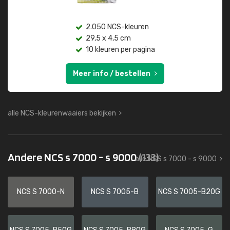
2.050 NCS-kleuren
29,5 x 4,5 cm
10 kleuren per pagina
Meer info / bestellen
alle NCS-kleurenwaaiers bekijken
Andere NCS s 7000 - s 9000
(133)
alle NCS s 7000 - s 9000
NCS S 7000-N
NCS S 7005-B
NCS S 7005-B20G