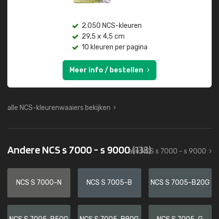
2.050 NCS-kleuren
29,5 x 4,5 cm
10 kleuren per pagina
Meer info / bestellen
alle NCS-kleurenwaaiers bekijken
Andere NCS s 7000 - s 9000
(133)
alle NCS s 7000 - s 9000
NCS S 7000-N
NCS S 7005-B
NCS S 7005-B20G