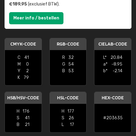
€189,95
(exclusief BTW).
Meer info / bestellen
CMYK-CODE
RGB-CODE
CIELAB-CODE
C
41
R
32
L*
20.84
M
0
G
54
a*
-8.95
Y
2
B
53
b*
-2.14
K
79
HSB/HSV-CODE
HSL-CODE
HEX-CODE
H
176
H
177
S
41
S
26
#203635
B
21
L
17