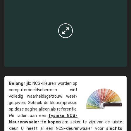
Belangrijk:
NCS-kleuren worden op
computer­beeld­schermen niet
volledig waarheids­­getrouw weer­
gegeven. Gebruik de kleur­impressie
op deze pagina alleen als referentie.
We raden aan een
fysieke NCS-
kleuren­waaier te kopen
om zeker te zijn van de juiste
kleur. U heeft al een NCS-kleuren­waaier voor
slechts