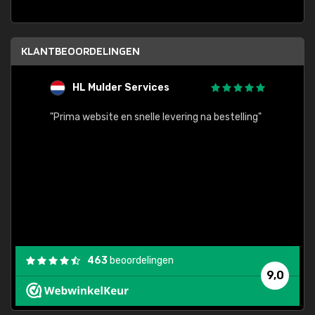
KLANTBEOORDELINGEN
HL Mulder Services
T
"
"Prima website en snelle levering na bestelling"
"Alles
463
beoordelingen
9,0