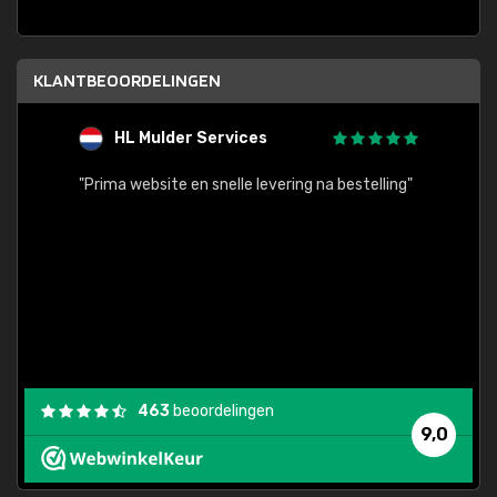
KLANTBEOORDELINGEN
HL Mulder Services
T
"
"Prima website en snelle levering na bestelling"
"Alles
463
beoordelingen
9,0