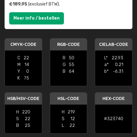
€189,95
(exclusief BTW).
Meer info / bestellen
CMYK-CODE
RGB-CODE
CIELAB-CODE
C
22
R
50
L*
22.93
M
14
G
55
a*
0.21
Y
0
B
64
b*
-6.31
K
75
HSB/HSV-CODE
HSL-CODE
HEX-CODE
H
220
H
219
S
22
S
12
#323740
B
25
L
22