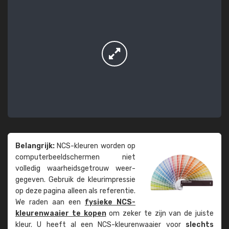
Belangrijk:
NCS-kleuren worden op
computer­beeld­schermen niet
volledig waarheids­­getrouw weer­
gegeven. Gebruik de kleur­impressie
op deze pagina alleen als referentie.
We raden aan een
fysieke NCS-
kleuren­waaier te kopen
om zeker te zijn van de juiste
kleur. U heeft al een NCS-kleuren­waaier voor
slechts