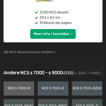
2.050 NCS-kleuren
29,5 x 4,5 cm
10 kleuren per pagina
Meer info / bestellen
alle NCS-kleurenwaaiers bekijken
Andere NCS s 7000 - s 9000
(133)
alle NCS s 7000 - s 9000
NCS S 7000-N
NCS S 7005-B
NCS S 7005-B20G