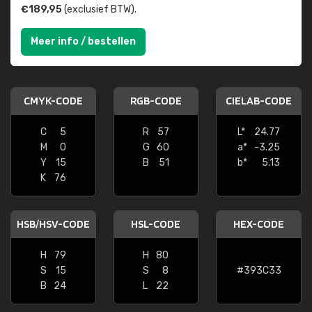
€189,95
(exclusief BTW).
Meer info / bestellen
CMYK-CODE
RGB-CODE
CIELAB-CODE
C
5
R
57
L*
24.77
M
0
G
60
a*
-3.25
Y
15
B
51
b*
5.13
K
76
HSB/HSV-CODE
HSL-CODE
HEX-CODE
H
79
H
80
S
15
S
8
#393C33
B
24
L
22