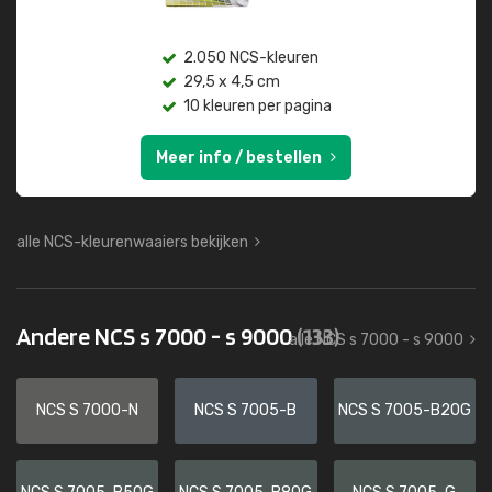
2.050 NCS-kleuren
29,5 x 4,5 cm
10 kleuren per pagina
Meer info / bestellen
alle NCS-kleurenwaaiers bekijken
Andere NCS s 7000 - s 9000
(133)
alle NCS s 7000 - s 9000
NCS S 7000-N
NCS S 7005-B
NCS S 7005-B20G