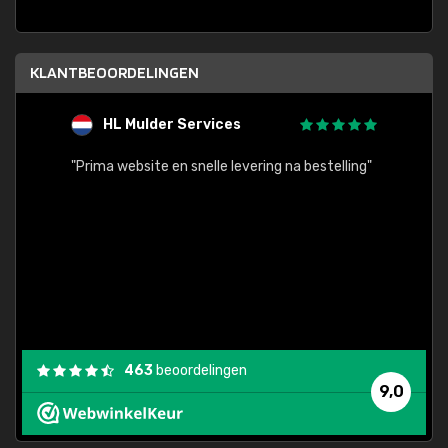
KLANTBEOORDELINGEN
HL Mulder Services
T
"
"Prima website en snelle levering na bestelling"
"Alles
463
beoordelingen
9,0