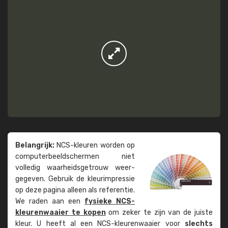
Belangrijk:
NCS-kleuren worden op
computer­beeld­schermen niet
volledig waarheids­­getrouw weer­
gegeven. Gebruik de kleur­impressie
op deze pagina alleen als referentie.
We raden aan een
fysieke NCS-
kleuren­waaier te kopen
om zeker te zijn van de juiste
kleur. U heeft al een NCS-kleuren­waaier voor
slechts