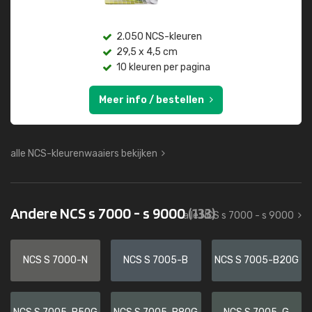
2.050 NCS-kleuren
29,5 x 4,5 cm
10 kleuren per pagina
Meer info / bestellen
alle NCS-kleurenwaaiers bekijken
Andere NCS s 7000 - s 9000
(133)
alle NCS s 7000 - s 9000
NCS S 7000-N
NCS S 7005-B
NCS S 7005-B20G