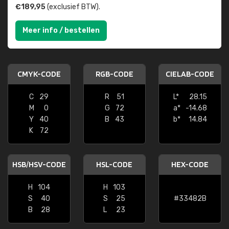
€189,95
(exclusief BTW).
Meer info / bestellen
CMYK-CODE
RGB-CODE
CIELAB-CODE
C
29
R
51
L*
28.15
M
0
G
72
a*
-14.68
Y
40
B
43
b*
14.84
K
72
HSB/HSV-CODE
HSL-CODE
HEX-CODE
H
104
H
103
S
40
S
25
#33482B
B
28
L
23