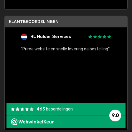
KLANTBEOORDELINGEN
HL Mulder Services
T
"
"Prima website en snelle levering na bestelling"
"Alles
463
beoordelingen
9,0