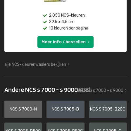
2.050 NCS-kleuren
29,5 x 4,5 cm
10 kleuren per pagina
Meer info / bestellen
alle NCS-kleurenwaaiers bekijken
Andere NCS s 7000 - s 9000
(133)
alle NCS s 7000 - s 9000
NCS S 7000-N
NCS S 7005-B
NCS S 7005-B20G