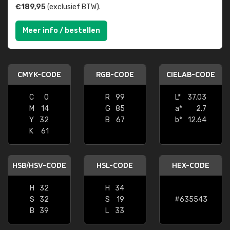
€189,95
(exclusief BTW).
Meer info / bestellen
CMYK-CODE
RGB-CODE
CIELAB-CODE
C
0
R
99
L*
37.03
M
14
G
85
a*
2.7
Y
32
B
67
b*
12.64
K
61
HSB/HSV-CODE
HSL-CODE
HEX-CODE
H
32
H
34
S
32
S
19
#635543
B
39
L
33