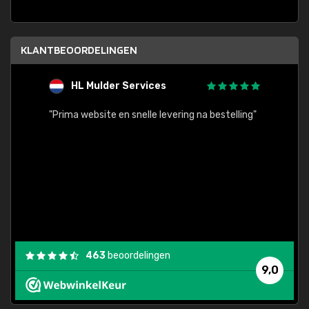
KLANTBEOORDELINGEN
HL Mulder Services
T
"
"Prima website en snelle levering na bestelling"
"Alles
463
beoordelingen
9,0