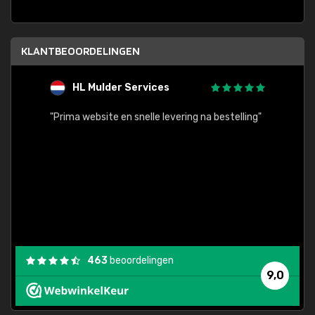
KLANTBEOORDELINGEN
HL Mulder Services
T
"
"Prima website en snelle levering na bestelling"
"Alles
463
beoordelingen
9,0