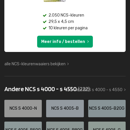
2.050 NCS-kleuren
29,5 x 4,5 cm
10 kleuren per pagina
Meer info / bestellen
alle NCS-kleurenwaaiers bekijken
Andere NCS s 4000 - s 4550
(222)
alle NCS s 4000 - s 4550
NCS S 4000-N
NCS S 4005-B
NCS S 4005-B20G