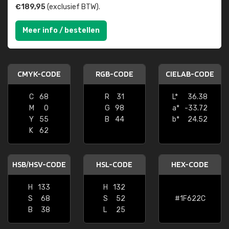
€189,95
(exclusief BTW).
Meer info / bestellen
CMYK-CODE
RGB-CODE
CIELAB-CODE
C
68
R
31
L*
36.38
M
0
G
98
a*
-33.72
Y
55
B
44
b*
24.52
K
62
HSB/HSV-CODE
HSL-CODE
HEX-CODE
H
133
H
132
S
68
S
52
#1F622C
B
38
L
25