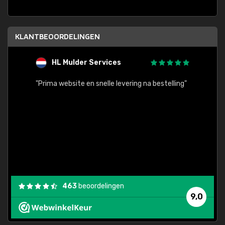
KLANTBEOORDELINGEN
HL Mulder Services
T
"
"Prima website en snelle levering na bestelling"
"Alles
463
beoordelingen
9,0