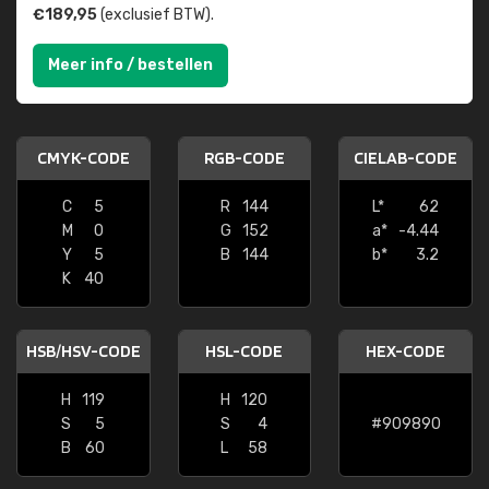
€189,95
(exclusief BTW).
Meer info / bestellen
CMYK-CODE
RGB-CODE
CIELAB-CODE
C
5
R
144
L*
62
M
0
G
152
a*
-4.44
Y
5
B
144
b*
3.2
K
40
HSB/HSV-CODE
HSL-CODE
HEX-CODE
H
119
H
120
S
5
S
4
#909890
B
60
L
58