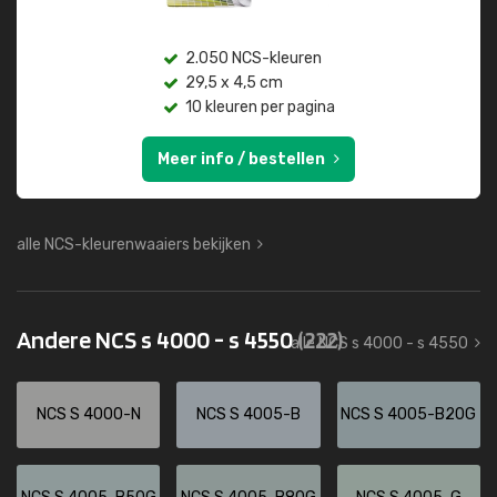
2.050 NCS-kleuren
29,5 x 4,5 cm
10 kleuren per pagina
Meer info / bestellen
alle NCS-kleurenwaaiers bekijken
Andere NCS s 4000 - s 4550
(222)
alle NCS s 4000 - s 4550
NCS S 4000-N
NCS S 4005-B
NCS S 4005-B20G