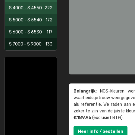
S 4000 - S 4550
222
S 5000 - S 5540
172
S 6000 - S 6530
117
S 7000 - S 9000
133
Belangrijk:
NCS-kleuren word
waarheids­­getrouw weer­gegeven
als referentie. We raden aan
zeker te zijn van de juiste kle
€189,95
(exclusief BTW).
Meer info / bestellen