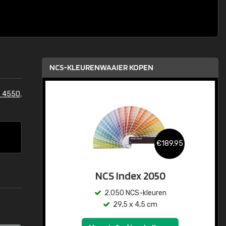
NCS-KLEURENWAAIER KOPEN
 4550
,
€189,95
NCS Index 2050
2.050 NCS-kleuren
29,5 x 4,5 cm