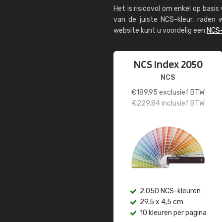
Het is risicovol om enkel op basi
van de juiste NCS-kleur, rade
website kunt u voordelig een
NCS-
NCS Index 2050
NCS
€
189,95
exclusief BTW
€
229,84
inclusief BTW
2.050 NCS-kleuren
29,5 x 4,5 cm
10 kleuren per pagina