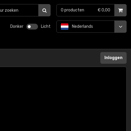
0
producten
€ 0,00
Donker
Licht
Nederlands
Inloggen