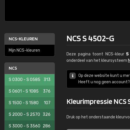
NCS S 4502-G
NCS-KLEUREN
Mijn NCS-kleuren
Deze pagina toont NCS-kleur
S
onderdeel van het kleursysteem
NCS
Op deze website kunt u me
S 0300 - S 0585
313
Heeft u nog geen account? 
S 0601 - S 1085
376
Kleurimpressie NCS 
S 1500 - S 1580
107
S 2000 - S 2570
326
Druk op het onderstaande kleurvo
S 3000 - S 3560
286