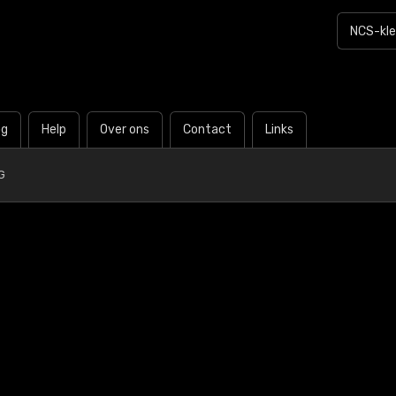
og
Help
Over ons
Contact
Links
G