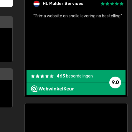
HL Mulder Services
baar!"
"Prima website en snelle levering na bestelling"
"
463
beoordelingen
9,0