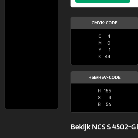
CMYK-CODE
C
4
M
0
Y
1
K
44
HSB/HSV-CODE
H
155
S
4
B
56
Bekijk NCS S 4502-G 