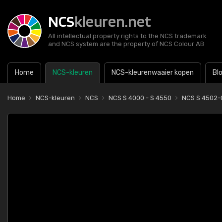
NCS
kleuren.net
All intellectual property rights to the NCS trademark
and NCS system are the property of NCS Colour AB
Home
NCS-kleuren
NCS-kleurenwaaier kopen
Bl
Home
NCS-kleuren
NCS
NCS S 4000 - S 4550
NCS S 4502-