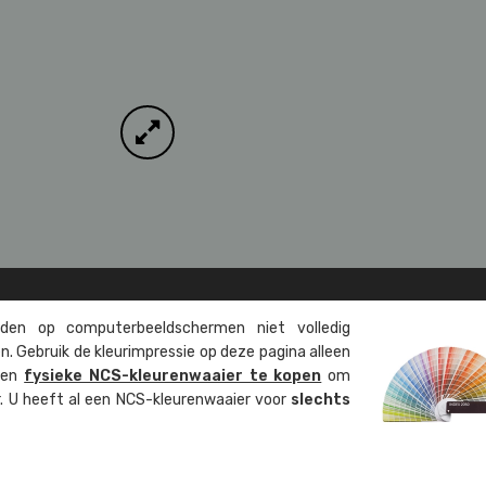
en op computer­beeld­schermen niet volledig
. Gebruik de kleur­impressie op deze pagina alleen
 een
fysieke NCS-kleuren­waaier te kopen
om
ur. U heeft al een NCS-kleuren­waaier voor
slechts