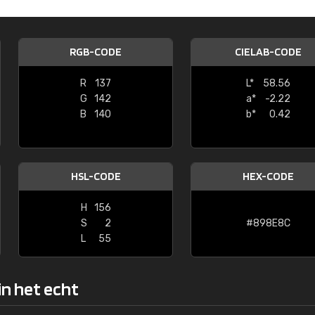
Kambier BV
"Super snelle service en zeer betaal
RGB-CODE
CIELAB-CODE
R
137
L*
58.56
G
142
a*
-2.22
B
140
b*
0.42
HSL-CODE
HEX-CODE
H
156
S
2
#898E8C
L
55
in het echt