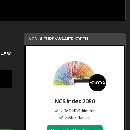
NCS-KLEURENWAAIER KOPEN
S 4550
,
€189,95
NCS Index 2050
2.050 NCS-kleuren
29,5 x 4,5 cm