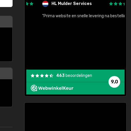
HL Mulder Services
baar!"
"Prima website en snelle levering na bestelling"
"
463
beoordelingen
9,0