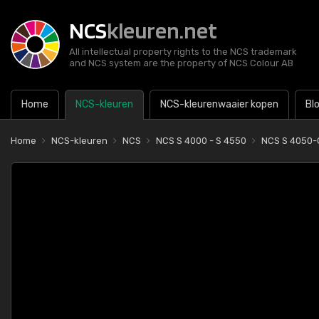
NCS
kleuren.net
All intellectual property rights to the NCS trademark
and NCS system are the property of NCS Colour AB
Home
NCS-kleuren
NCS-kleurenwaaier kopen
Bl
Home
NCS-kleuren
NCS
NCS S 4000 - S 4550
NCS S 4050