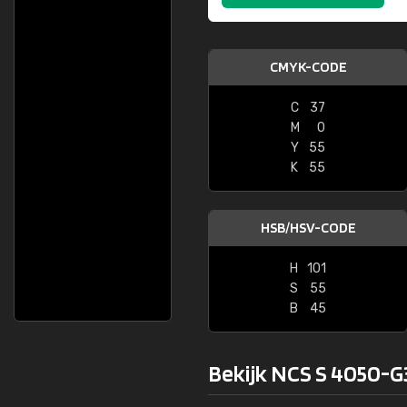
CMYK-CODE
C
37
M
0
Y
55
K
55
HSB/HSV-CODE
H
101
S
55
B
45
Bekijk NCS S 4050-G