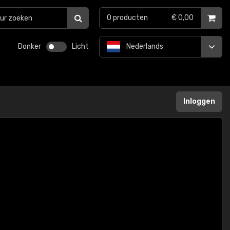
0
producten
€ 0,00
Donker
Licht
Nederlands
Inloggen