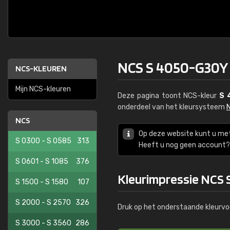
NCS S 4050-G30Y
NCS-KLEUREN
Mijn NCS-kleuren
Deze pagina toont NCS-kleur
S 
onderdeel van het kleursysteem
NCS
Op deze website kunt u me
S 0300 - S 0585
313
Heeft u nog geen account? 
S 0601 - S 1085
376
Kleurimpressie NCS
S 1500 - S 1580
107
S 2000 - S 2570
326
Druk op het onderstaande kleurvo
S 3000 - S 3560
286