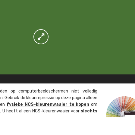
en op computer­beeld­schermen niet volledig
. Gebruik de kleur­impressie op deze pagina alleen
 een
fysieke NCS-kleuren­waaier te kopen
om
ur. U heeft al een NCS-kleuren­waaier voor
slechts