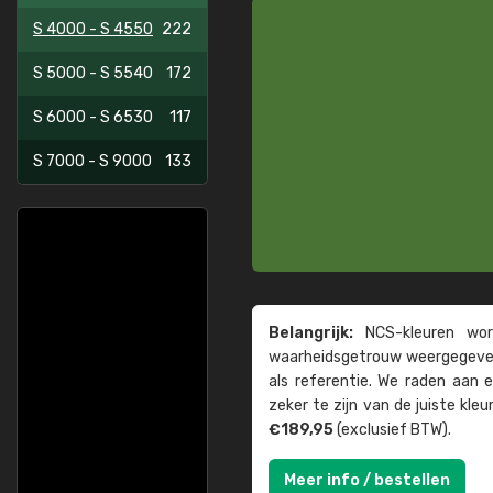
S 4000 - S 4550
222
S 5000 - S 5540
172
S 6000 - S 6530
117
S 7000 - S 9000
133
Belangrijk:
NCS-kleuren word
waarheids­­getrouw weer­gegeven
als referentie. We raden aan
zeker te zijn van de juiste kle
€189,95
(exclusief BTW).
Meer info / bestellen