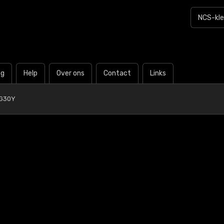
og
Help
Over ons
Contact
Links
-G30Y