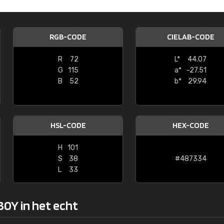
Kambier BV
"Super snelle service en zeer betaal
RGB-CODE
CIELAB-CODE
R
72
L*
44.07
G
115
a*
-27.51
B
52
b*
29.94
HSL-CODE
HEX-CODE
H
101
S
38
#487334
L
33
30Y in het echt