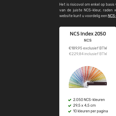
Het is risicovol om enkel op basi
van de juiste NCS-kleur, rade
website kunt u voordelig een
NCS-
NCS Index 2050
NCS
€
189,95
exclusief BTW
€
229,84
inclusief BTW
2.050 NCS-kleuren
29,5 x 4,5 cm
10 kleuren per pagina