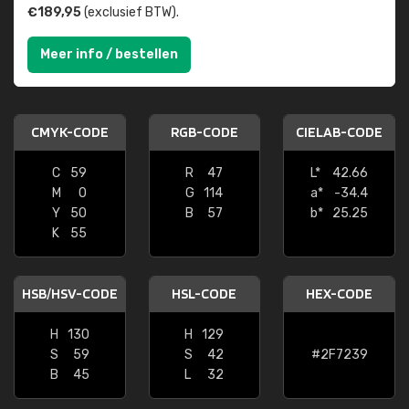
€189,95
(exclusief BTW).
Meer info / bestellen
CMYK-CODE
RGB-CODE
CIELAB-CODE
C
59
R
47
L*
42.66
M
0
G
114
a*
-34.4
Y
50
B
57
b*
25.25
K
55
HSB/HSV-CODE
HSL-CODE
HEX-CODE
H
130
H
129
S
59
S
42
#2F7239
B
45
L
32