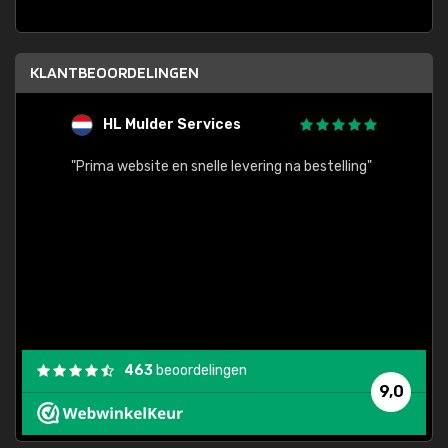
KLANTBEOORDELINGEN
HL Mulder Services
T
"
"Prima website en snelle levering na bestelling"
"Alles
463
beoordelingen
9,0