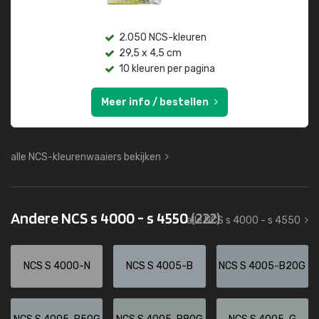
2.050 NCS-kleuren
29,5 x 4,5 cm
10 kleuren per pagina
Meer info / bestellen
alle NCS-kleurenwaaiers bekijken
Andere NCS s 4000 - s 4550
(222)
alle NCS s 4000 - s 4550
NCS S 4000-N
NCS S 4005-B
NCS S 4005-B20G