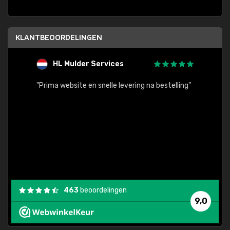
KLANTBEOORDELINGEN
HL Mulder Services
T
"
"Prima website en snelle levering na bestelling"
"Alles
463
beoordelingen
9,0