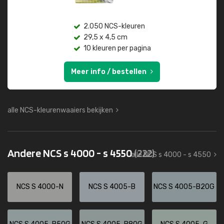
2.050 NCS-kleuren
29,5 x 4,5 cm
10 kleuren per pagina
Meer info / bestellen
alle NCS-kleurenwaaiers bekijken
Andere NCS s 4000 - s 4550
(222)
alle NCS s 4000 - s 4550
NCS S 4000-N
NCS S 4005-B
NCS S 4005-B20G