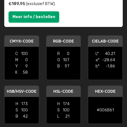
€189,95
(exclusief BTW).
Meer info / bestellen
CMYK-CODE
RGB-CODE
CIELAB-CODE
C
100
R
0
L*
40.21
M
0
G
107
a*
-28.64
Y
9
B
97
b*
-1.86
K
58
HSB/HSV-CODE
HSL-CODE
HEX-CODE
H
173
H
174
S
100
S
100
#006B61
B
42
L
21