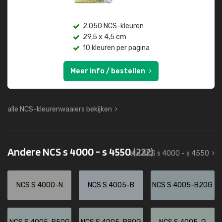
2.050 NCS-kleuren
29,5 x 4,5 cm
10 kleuren per pagina
Meer info / bestellen
alle NCS-kleurenwaaiers bekijken
Andere NCS s 4000 - s 4550
(222)
alle NCS s 4000 - s 4550
NCS S 4000-N
NCS S 4005-B
NCS S 4005-B20G