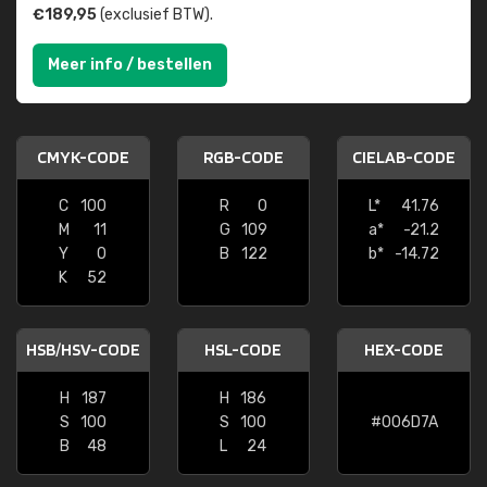
€189,95
(exclusief BTW).
Meer info / bestellen
CMYK-CODE
RGB-CODE
CIELAB-CODE
C
100
R
0
L*
41.76
M
11
G
109
a*
-21.2
Y
0
B
122
b*
-14.72
K
52
HSB/HSV-CODE
HSL-CODE
HEX-CODE
H
187
H
186
S
100
S
100
#006D7A
B
48
L
24