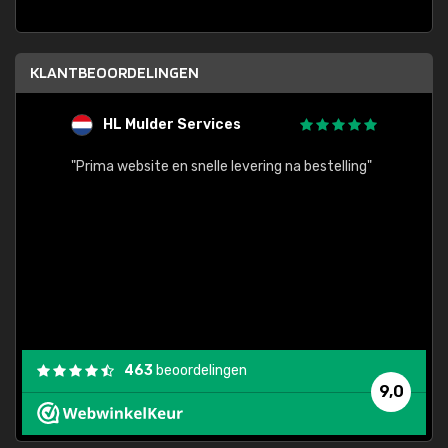
KLANTBEOORDELINGEN
HL Mulder Services
T
"
"Prima website en snelle levering na bestelling"
"Alles
463
beoordelingen
9,0