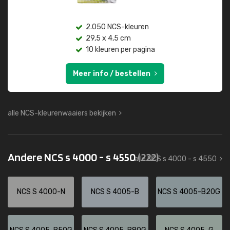
2.050 NCS-kleuren
29,5 x 4,5 cm
10 kleuren per pagina
Meer info / bestellen
alle NCS-kleurenwaaiers bekijken
Andere NCS s 4000 - s 4550
(222)
alle NCS s 4000 - s 4550
NCS S 4000-N
NCS S 4005-B
NCS S 4005-B20G