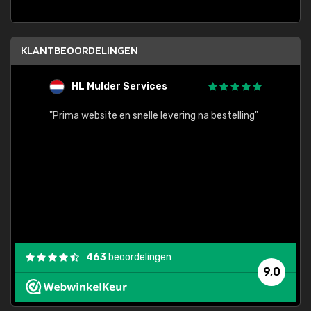
KLANTBEOORDELINGEN
HL Mulder Services
T
"
"Prima website en snelle levering na bestelling"
"Alles
463
beoordelingen
9,0