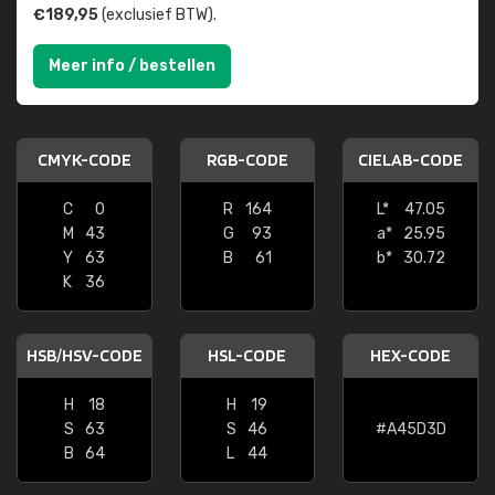
€189,95
(exclusief BTW).
Meer info / bestellen
CMYK-CODE
RGB-CODE
CIELAB-CODE
C
0
R
164
L*
47.05
M
43
G
93
a*
25.95
Y
63
B
61
b*
30.72
K
36
HSB/HSV-CODE
HSL-CODE
HEX-CODE
H
18
H
19
S
63
S
46
#A45D3D
B
64
L
44