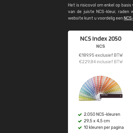
Het is risicovol om enkel op basi
van de juiste NCS-kleur, rade
website kunt u voordelig een
NCS-
NCS Index 2050
NCS
€
189,95
exclusief BTW
€
229,84
inclusief BTW
2.050 NCS-kleuren
29,5 x 4,5 cm
10 kleuren per pagina