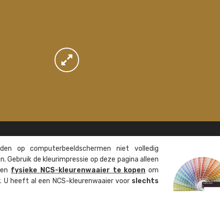
en op computer­beeld­schermen niet volledig
. Gebruik de kleur­impressie op deze pagina alleen
 een
fysieke NCS-kleuren­waaier te kopen
om
ur. U heeft al een NCS-kleuren­waaier voor
slechts