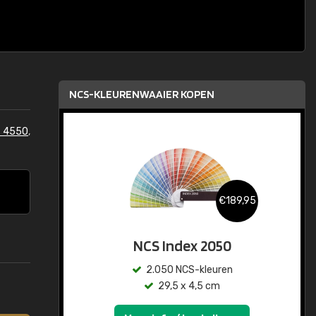
NCS-KLEURENWAAIER KOPEN
S 4550
,
€189,95
NCS Index 2050
2.050 NCS-kleuren
29,5 x 4,5 cm