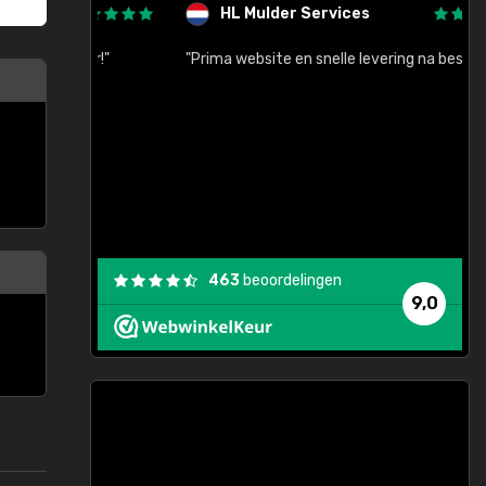
HL Mulder Services
baar!"
"Prima website en snelle levering na bestelling"
"
463
beoordelingen
9,0