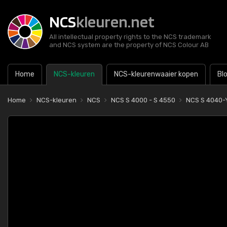
NCS
kleuren.net
All intellectual property rights to the NCS trademark
and NCS system are the property of NCS Colour AB
Home
NCS-kleuren
NCS-kleurenwaaier kopen
Bl
Home
NCS-kleuren
NCS
NCS S 4000 - S 4550
NCS S 4040-