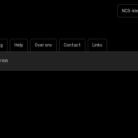
og
Help
Over ons
Contact
Links
Y10R