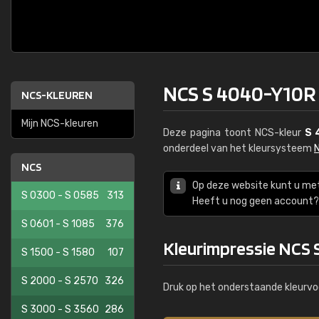
NCS S 4040-Y10R
NCS-KLEUREN
Mijn NCS-kleuren
Deze pagina toont NCS-kleur
S 
onderdeel van het kleursysteem
NCS
Op deze website kunt u me
S 0300 - S 0585
313
Heeft u nog geen account? 
S 0601 - S 1085
376
Kleurimpressie NCS
S 1500 - S 1580
107
S 2000 - S 2570
326
Druk op het onderstaande kleurvo
S 3000 - S 3560
286