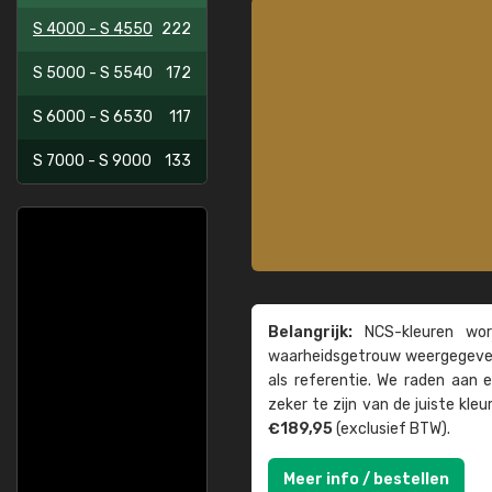
S 4000 - S 4550
222
S 5000 - S 5540
172
S 6000 - S 6530
117
S 7000 - S 9000
133
Belangrijk:
NCS-kleuren word
waarheids­­getrouw weer­gegeven
als referentie. We raden aan
zeker te zijn van de juiste kle
€189,95
(exclusief BTW).
Meer info / bestellen