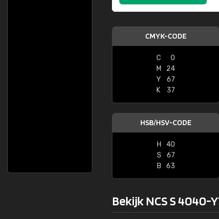
CMYK-CODE
C
0
M
24
Y
67
K
37
HSB/HSV-CODE
H
40
S
67
B
63
Bekijk NCS S 4040-Y