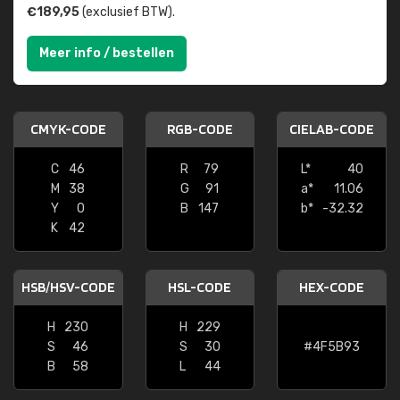
€189,95
(exclusief BTW).
Meer info / bestellen
CMYK-CODE
RGB-CODE
CIELAB-CODE
C
46
R
79
L*
40
M
38
G
91
a*
11.06
Y
0
B
147
b*
-32.32
K
42
HSB/HSV-CODE
HSL-CODE
HEX-CODE
H
230
H
229
S
46
S
30
#4F5B93
B
58
L
44