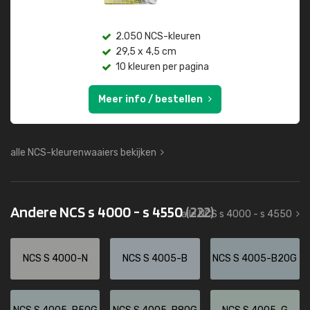
2.050 NCS-kleuren
29,5 x 4,5 cm
10 kleuren per pagina
Meer info / bestellen
alle NCS-kleurenwaaiers bekijken
Andere NCS s 4000 - s 4550
(222)
alle NCS s 4000 - s 4550
NCS S 4000-N
NCS S 4005-B
NCS S 4005-B20G