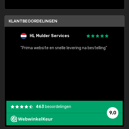
KLANTBEOORDELINGEN
HL Mulder Services
T
"
"Prima website en snelle levering na bestelling"
"Alles
463
beoordelingen
9,0