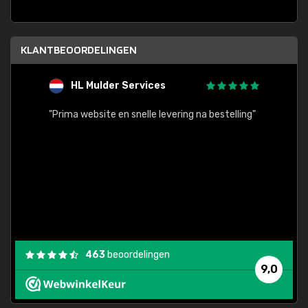
KLANTBEOORDELINGEN
HL Mulder Services
T
"
"Prima website en snelle levering na bestelling"
"Alles
463
beoordelingen
9,0