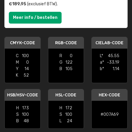
€189,95
(exclusief BTW).
Meer info / bestellen
CMYK-CODE
RGB-CODE
CIELAB-CODE
C
100
R
0
L*
45.55
M
0
G
122
a*
-33.19
Y
14
B
105
b*
1.14
K
52
HSB/HSV-CODE
HSL-CODE
HEX-CODE
H
173
H
172
S
100
S
100
#007A69
B
48
L
24