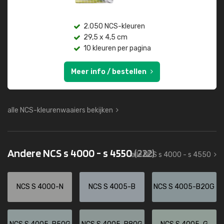
2.050 NCS-kleuren
29,5 x 4,5 cm
10 kleuren per pagina
Meer info / bestellen
alle NCS-kleurenwaaiers bekijken
Andere NCS s 4000 - s 4550
(222)
alle NCS s 4000 - s 4550
NCS S 4000-N
NCS S 4005-B
NCS S 4005-B20G