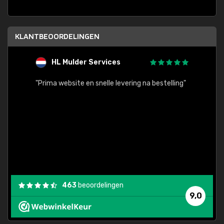
KLANTBEOORDELINGEN
HL Mulder Services
T
"
"Prima website en snelle levering na bestelling"
"Alles
463
beoordelingen
9,0