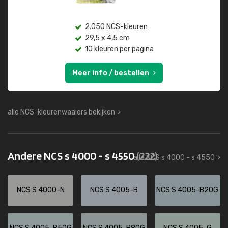
2.050 NCS-kleuren
29,5 x 4,5 cm
10 kleuren per pagina
Meer info / bestellen
alle NCS-kleurenwaaiers bekijken
Andere NCS s 4000 - s 4550
(222)
alle NCS s 4000 - s 4550
NCS S 4000-N
NCS S 4005-B
NCS S 4005-B20G