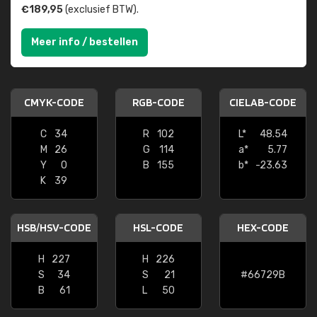
€189,95
(exclusief BTW).
Meer info / bestellen
CMYK-CODE
RGB-CODE
CIELAB-CODE
C
34
R
102
L*
48.54
M
26
G
114
a*
5.77
Y
0
B
155
b*
-23.63
K
39
HSB/HSV-CODE
HSL-CODE
HEX-CODE
H
227
H
226
S
34
S
21
#66729B
B
61
L
50