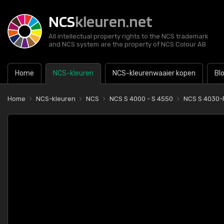
NCS
kleuren.net
All intellectual property rights to the NCS trademark
and NCS system are the property of NCS Colour AB
Home
NCS-kleuren
NCS-kleurenwaaier kopen
Bl
Home
NCS-kleuren
NCS
NCS S 4000 - S 4550
NCS S 4030-