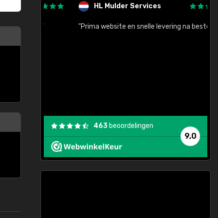
HL Mulder Services
baar!"
"Prima website en snelle levering na bestelling"
"
463
beoordelingen
9,0