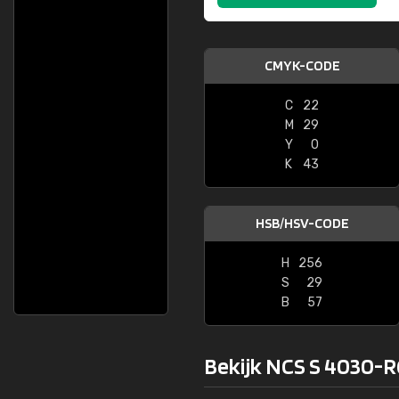
CMYK-CODE
C
22
M
29
Y
0
K
43
HSB/HSV-CODE
H
256
S
29
B
57
Bekijk NCS S 4030-R