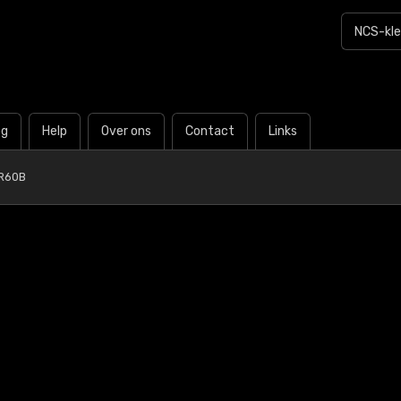
og
Help
Over ons
Contact
Links
R60B