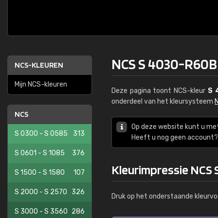
NCS S 4030-R60B
NCS-KLEUREN
Mijn NCS-kleuren
Deze pagina toont NCS-kleur
S 
onderdeel van het kleursysteem
NCS
Op deze website kunt u me
S 0300 - S 0585
313
Heeft u nog geen account? 
S 0601 - S 1085
376
Kleurimpressie NCS
S 1500 - S 1580
107
S 2000 - S 2570
326
Druk op het onderstaande kleurvo
S 3000 - S 3560
286