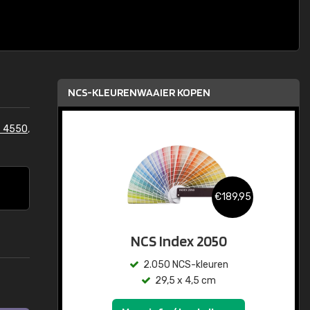
NCS-KLEURENWAAIER KOPEN
S 4550
,
€189,95
NCS Index 2050
2.050 NCS-kleuren
29,5 x 4,5 cm