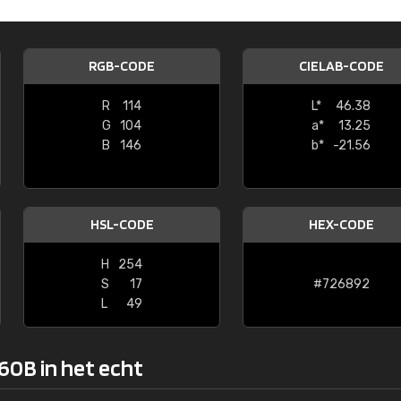
Kambier BV
"Super snelle service en zeer betaal
RGB-CODE
CIELAB-CODE
R
114
L*
46.38
G
104
a*
13.25
B
146
b*
-21.56
HSL-CODE
HEX-CODE
H
254
S
17
#726892
L
49
60B in het echt