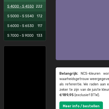
S 4000 - S 4550
222
S 5000 - S 5540
172
S 6000 - S 6530
117
S 7000 - S 9000
133
Belangrijk:
NCS-kleuren word
waarheids­­getrouw weer­gegeven
als referentie. We raden aan
zeker te zijn van de juiste kle
€189,95
(exclusief BTW).
Meer info / bestellen