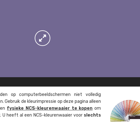
en op computer­beeld­schermen niet volledig
. Gebruik de kleur­impressie op deze pagina alleen
 een
fysieke NCS-kleuren­waaier te kopen
om
ur. U heeft al een NCS-kleuren­waaier voor
slechts