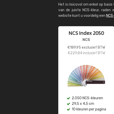
Het is risicovol om enkel op basi
van de juiste NCS-kleur, rade
website kunt u voordelig een
NCS-
NCS Index 2050
NCS
€
189,95
exclusief BTW
€
229,84
inclusief BTW
2.050 NCS-kleuren
29,5 x 4,5 cm
10 kleuren per pagina