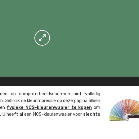
en op computer­beeld­schermen niet volledig
. Gebruik de kleur­impressie op deze pagina alleen
 een
fysieke NCS-kleuren­waaier te kopen
om
ur. U heeft al een NCS-kleuren­waaier voor
slechts