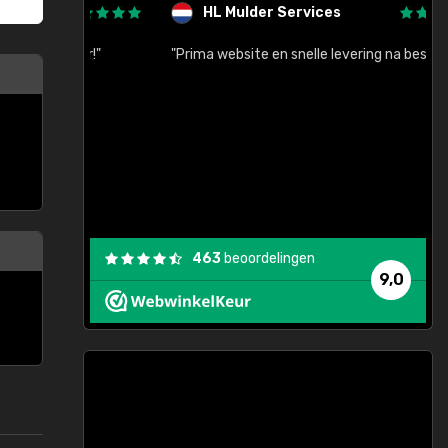
HL Mulder Services
baar!"
"Prima website en snelle levering na bestelling"
"
463
beoordelingen
9,0