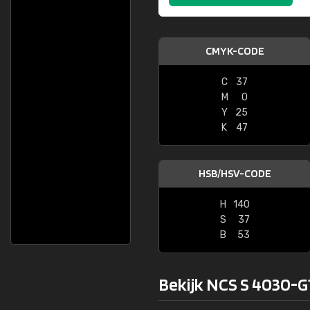
CMYK-CODE
C
37
M
0
Y
25
K
47
HSB/HSV-CODE
H
140
S
37
B
53
Bekijk NCS S 4030-G