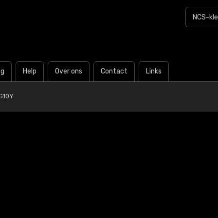
og
Help
Over ons
Contact
Links
G10Y