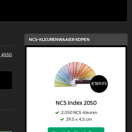
NCS-KLEURENWAAIER KOPEN
S 4550
,
€189,95
NCS Index 2050
2.050 NCS-kleuren
29,5 x 4,5 cm