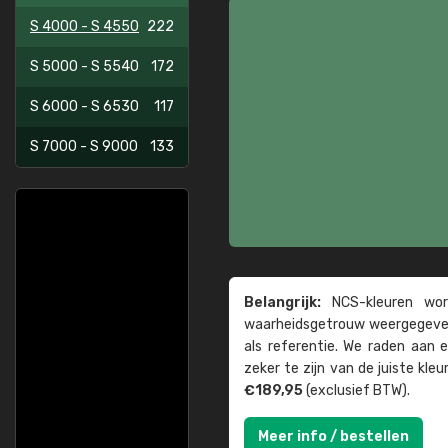
S 4000 - S 4550
222
S 5000 - S 5540
172
S 6000 - S 6530
117
S 7000 - S 9000
133
Belangrijk:
NCS-kleuren word
waarheids­­getrouw weer­gegeven
als referentie. We raden aan
zeker te zijn van de juiste kle
€189,95
(exclusief BTW).
Meer info / bestellen