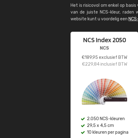
Het is risicovol om enkel op basi
van de juiste NCS-kleur, rade
website kunt u voordelig een
NCS-
NCS Index 2050
NCS
€
189,95
exclusief BTW
€
229,84
inclusief BTW
2.050 NCS-kleuren
29,5 x 4,5 cm
10 kleuren per pagina