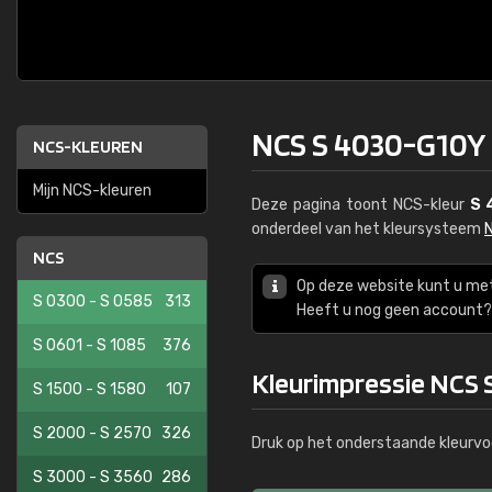
NCS S 4030-G10Y
NCS-KLEUREN
Mijn NCS-kleuren
Deze pagina toont NCS-kleur
S 
onderdeel van het kleursysteem
NCS
Op deze website kunt u me
S 0300 - S 0585
313
Heeft u nog geen account? 
S 0601 - S 1085
376
Kleurimpressie NCS
S 1500 - S 1580
107
S 2000 - S 2570
326
Druk op het onderstaande kleurvo
S 3000 - S 3560
286