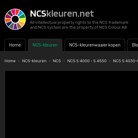
NCS
kleuren.net
All intellectual property rights to the NCS trademark
and NCS system are the property of NCS Colour AB
Home
NCS-kleuren
NCS-kleurenwaaier kopen
Bl
Home
NCS-kleuren
NCS
NCS S 4000 - S 4550
NCS S 4030-