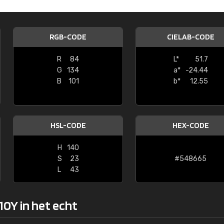
Kambier BV
"Super snelle service en zeer betaal
RGB-CODE
CIELAB-CODE
R
84
L*
51.7
G
134
a*
-24.44
B
101
b*
12.55
HSL-CODE
HEX-CODE
H
140
S
23
#548665
L
43
10Y in het echt