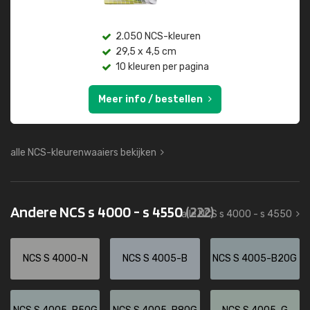
2.050 NCS-kleuren
29,5 x 4,5 cm
10 kleuren per pagina
Meer info / bestellen
alle NCS-kleurenwaaiers bekijken
Andere NCS s 4000 - s 4550
(222)
alle NCS s 4000 - s 4550
NCS S 4000-N
NCS S 4005-B
NCS S 4005-B20G