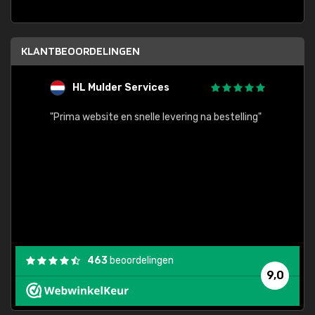
KLANTBEOORDELINGEN
HL Mulder Services
T
"
"Prima website en snelle levering na bestelling"
"Alles
463
beoordelingen
9,0