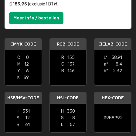
€189,95
(exclusief BTW).
Meer info / bestellen
CMYK-CODE
RGB-CODE
CIELAB-CODE
C
0
R
155
L*
58.91
M
12
G
137
a*
8.4
Y
6
B
146
b*
-2.32
K
39
HSB/HSV-CODE
HSL-CODE
HEX-CODE
H
331
H
330
S
12
S
8
#9B8992
B
61
L
57