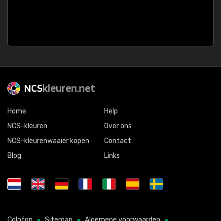
NCS
kleuren.net
Home
Help
NCS-kleuren
Over ons
NCS-kleurenwaaier kopen
Contact
Blog
Links
Colofon
Sitemap
Algemene voorwaarden