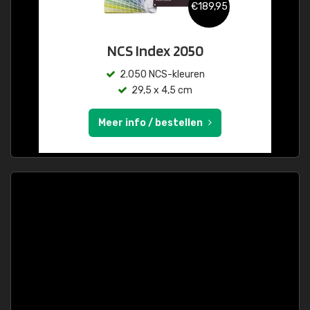
€189,95
NCS Index 2050
2.050 NCS-kleuren
29,5 x 4,5 cm
Meer info / bestellen