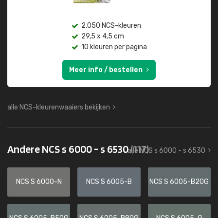
2.050 NCS-kleuren
29,5 x 4,5 cm
10 kleuren per pagina
Meer info / bestellen
alle NCS-kleurenwaaiers bekijken
Andere NCS s 6000 - s 6530
(117)
alle NCS s 6000 - s 6530
NCS S 6000-N
NCS S 6005-B
NCS S 6005-B20G