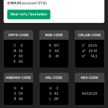
€189,95
(exclusief BTW).
Meer info / bestellen
CMYK-CODE
RGB-CODE
CIELAB-CODE
C
0
R
101
L*
25.95
M
56
G
44
a*
25.41
Y
59
B
41
b*
14.3
K
60
HSB/HSV-CODE
HSL-CODE
HEX-CODE
H
4
H
3
S
59
S
42
#652C29
B
40
L
28