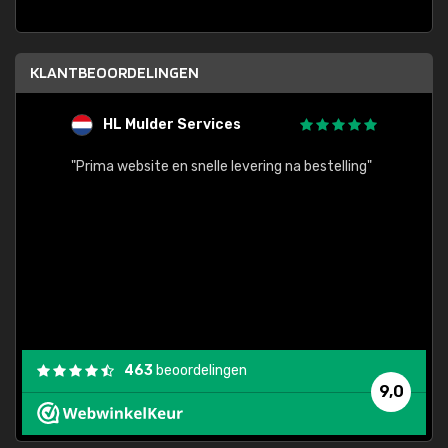
KLANTBEOORDELINGEN
HL Mulder Services
T
"
"Prima website en snelle levering na bestelling"
"Alles
463
beoordelingen
9,0